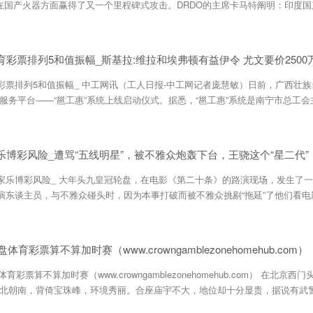
在国产火器方面赢得了又一个里程碑式攻击。DRDO的主席卡马特阐明：印度国产鲁
是鲁德拉姆-1型导弹的升级改换型号，这种导弹不错装备印度的法制“幻影-2000”和
彩票排列5和值振幅_斯基拉:维拉和埃弗顿有益伊令 尤文要价2500
票排列5和值振幅_ 中工网讯（工人日报-中工网记者庞慧敏）日前，广西壮族自
惠服务平台——“邕工惠”系统上线启动仪式。据悉，“邕工惠”系统是南宁市总工
的线上普惠服务平台。 皇冠分红 皇冠体育平台 医保基金的安全运行，基金使
乐博彩风险_遭骂“五线明星”，被不雅众炮轰下台，王骁这个“星二代”
家乐博彩风险_ 大年头九皇冠轮盘，在电影《第二十条》的路演现场，发生了
演东谈主员，与不雅众碰头时，因为本事打破而被不雅众挑剔“拖延”了他们看
息，其中一位女士的报怨声相等大。 这场中最引东谈主争议的是一位现场网友清
东谈...
体育彩票算不算加时赛（www.crowngamblezonehomehub.com）
体育彩票算不算加时赛（www.crowngamblezonehomehub.com） 
坐北朝南，背倚宝珠峰，环境秀丽。合座庙宇不大，地位却十分显贵，据说有武
存在。 这就是，享誉中外的“潭柘寺”。 皇冠客服飞机：@seo3687 潭拓寺文化