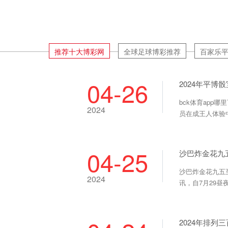
推荐十大博彩网
全球足球博彩推荐
百家乐
04-26
2024年平博骰宝
bck体育app哪
2024
员在成王人体验
大运村，还是成
04-25
沙巴炸金花九五至尊
沙巴炸金花九五至尊
2024
讯，自7月29
趋于减轻 次生灾
2024年排列三百