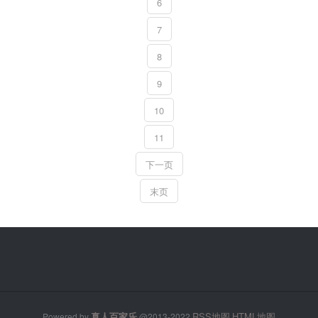
6
7
8
9
10
11
下一页
末页
真人百家乐
RSS地图
HTML地图
Powered by
@2013-2022