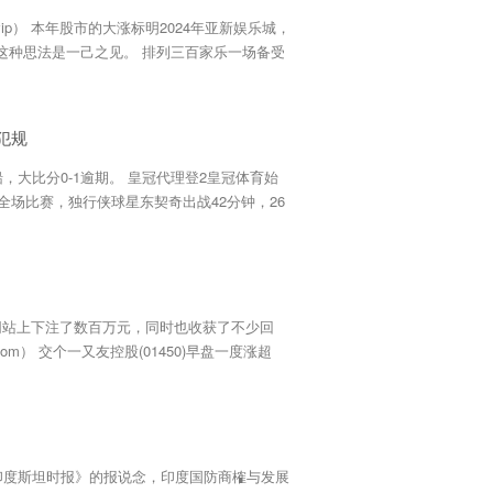
m.vip） 本年股市的大涨标明2024年亚新娱乐城，
露，这种思法是一己之见。 排列三百家乐一场备受
师周一在...
犯规
船，大比分0-1逾期。 皇冠代理登2皇冠体育始
场比赛，独行侠球星东契奇出战42分钟，26
砍下28分2篮板8助攻2盖...
网站上下注了数百万元，同时也收获了不少回
com） 交个一又友控股(01450)早盘一度涨超
皇冠hg8...
网征引《印度斯坦时报》的报说念，印度国防商榷与发展