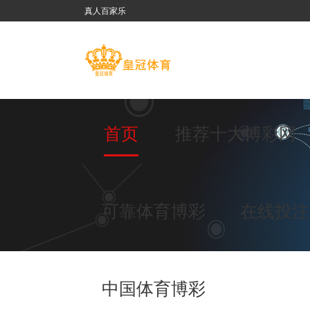
真人百家乐
首页
推荐十大博彩网
可靠体育博彩
在线投注
中国体育博彩