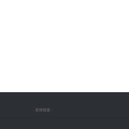
友情链接：