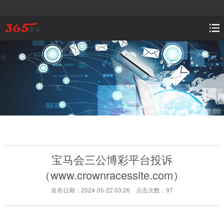
宝马会三公博彩平台投诉
（www.crownracessite.com）
发布日期：2024-05-22 03:26 点击次数：97