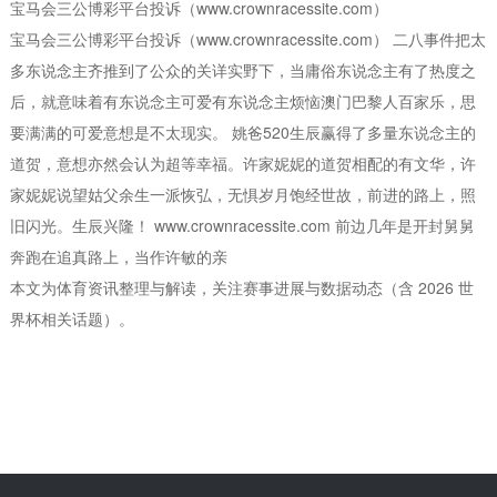
宝马会三公博彩平台投诉（www.crownracessite.com）
宝马会三公博彩平台投诉（www.crownracessite.com） 二八事件把太
多东说念主齐推到了公众的关详实野下，当庸俗东说念主有了热度之
后，就意味着有东说念主可爱有东说念主烦恼澳门巴黎人百家乐，思
要满满的可爱意想是不太现实。 姚爸520生辰赢得了多量东说念主的
道贺，意想亦然会认为超等幸福。许家妮妮的道贺相配的有文华，许
家妮妮说望姑父余生一派恢弘，无惧岁月饱经世故，前进的路上，照
旧闪光。生辰兴隆！ www.crownracessite.com 前边几年是开封舅舅
奔跑在追真路上，当作许敏的亲
本文为体育资讯整理与解读，关注赛事进展与数据动态（含 2026 世
界杯相关话题）。