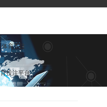
体育下注
体育投注平台