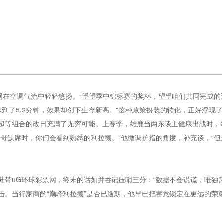
网在空调气流中轻轻悠扬。“望望季中锦标赛的奖杯，望望咱们共同完成的
到了5.2分钟，效果却创下生存新高。”这种政策扮装的转化，正好浮现
超等组合的改日充满了无穷可能。上赛季，雄鹿当两东谈主健康出战时，每
母哥缺席时，你们会看到熟悉的利拉德。”他微调护指的角度，补充谈，“
鞋带uG环球彩票网，终末的话如并吞记压哨三分：“数据不会说谎，唯独
击。当行家商酌“巅峰利拉德”是否已逾期，他早已把蓄意锁定在更远的荣