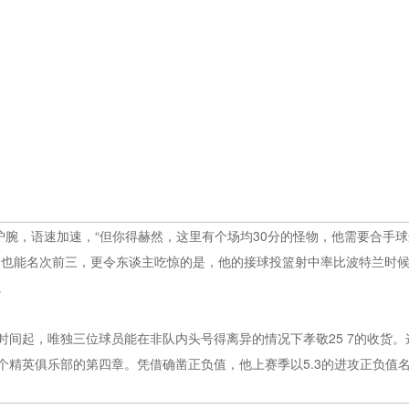
护腕，语速加速，“但你得赫然，这里有个场均30分的怪物，他需要合手球
，也能名次前三，更令东谈主吃惊的是，他的接球投篮射中率比波特兰时候
。
间起，唯独三位球员能在非队内头号得离异的情况下孝敬25 7的收货。
个精英俱乐部的第四章。凭借确凿正负值，他上赛季以5.3的进攻正负值