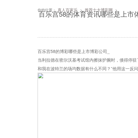
真人百家乐
推荐十大博彩网
你的位置：
>
>
百乐宫58的体育资讯哪些是上市体
百乐宫58的博彩哪些是上市博彩公司_
当利拉德在密尔沃基考试馆内擦抹护腕时，倏得停驻了
和我在波特兰的场均数据有什么不同？”他用这一反