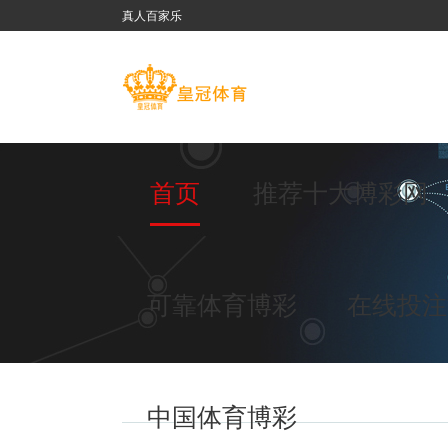
真人百家乐
首页
推荐十大博彩网
可靠体育博彩
在线投注
中国体育博彩