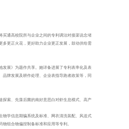
将买通高校院所与企业之间的专利调治对接渠说念堵
更多更正火花，更好助力企业更正发展，鼓动供给需
质地发展》为题作共享。她详备进展了专利表率化及表
、品牌发展及耕作处理、企业表指导跑者政策等，同
途探索、先藻后菌的南好意思白对虾生息模式、高产
生物学信息期骗系统及标准、网衣清洗装配、风送式
药物组合物偏捏制备标准和应用等专利。