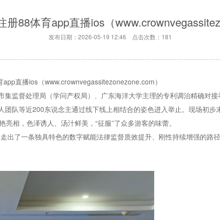
88体育app直播ios（www.crownvegassitezo
发布日期：2026-05-19 12:46 点击次数：181
ios（www.crownvegassitezonezone.com）
市集监督处理局（学问产权局）、广东海洋大学主理的专利调治精确对接
人团队等近200东说念主通过线下线上相结合的姿色进入举止。现场初步
艳亮相，色泽诱人、汤汁鲜美，“征服”了众多游客的味蕾。
，走出了一条独具特色的数字赋能法律监督质效提升、刚性持续增强的路径