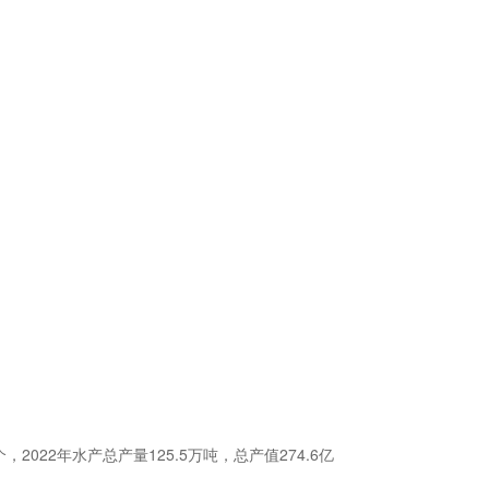
22年水产总产量125.5万吨，总产值274.6亿