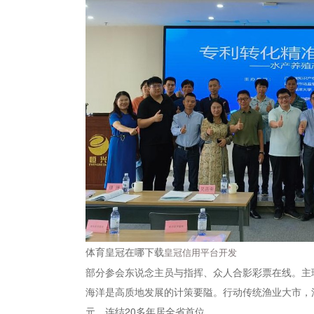
体育皇冠在哪下载
皇冠信用平台开发
部分参会东说念主员与指挥、众人合影彩票在线。主
海洋是高质地发展的计策要隘。行动传统渔业大市，湛江有
元，连结20多年居全省首位。