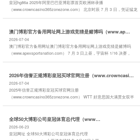
皇冠hg86a 2025年阿里巴巴亚博彩票首页欧洲杯录播
（www.crowncasino365zonezone.com） 北京时辰 7 月 3 日，凭证猛龙
队记 Michael Grange 报谈可靠体育足球资讯，洛瑞与猛龙签下一份一天
左券并细腻退役。不外洛瑞如今通过社媒发声辟谣，他示意不要乱听别东
谈主胡说，要以他本东谈主的官宣为准。 皇冠体育博彩网站一直是体育
澳门博彩官方备用网址网上游戏竞猜是赌博吗（www.apexsportsnation.com）
迷们的首选，因为他们提供了最好的赔率...
2026-07-04
澳门博彩官方备用网址澳门博彩官方备用网址网上游戏竞猜是赌博吗
（www.apexsportsnation.com） 7 月 3 日上昼，宇宙杯 1/16 决赛，
葡萄牙 2-1 淘汰克罗地亚。比赛中，克罗地亚有 3 个进球被吹掉宝马
会棋牌，原因齐是越位。对此，外洋网友觉得国际足联在后头捣鬼
了。 网上游戏竞猜是赌博吗澳门美高梅网站据悉，某富豪一家赌场进
2026年信誉正规博彩皇冠买球官网注册（www.crowncasino365zonezone.com）
行大额赌博，并意外中百万巨奖，引起周围惊叹羡慕。网友...
2026-07-04
2025年信誉正规博彩皇冠买球官网注册
（www.crowncasino365zonezone.com） WTT 好意思国大满贯女双半
决赛：王曼昱 / 蒯曼 vs 王艺迪 / 陈熠中国体育足球资讯
www.crowncasino365zonezone.com zh皇冠球盘电脑网址 开局针对王
艺迪反手，王曼昱 / 蒯曼 3-1 跨越。后续王曼昱 / 蒯曼等于保捏这么的
全球50大博彩公司皇冠体育总代理（www.guhqi.com）
战略，这让她们局末还是拉开到 8-...
2026-06-23
皇冠网址 全球50大博彩公司皇冠体育总代理