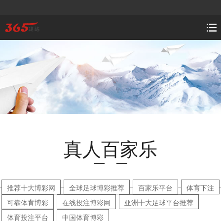
真人百家乐
推荐十大博彩网
全球足球博彩推荐
百家乐平台
体育下注
可靠体育博彩
在线投注博彩网
亚洲十大足球平台推荐
体育投注平台
中国体育博彩