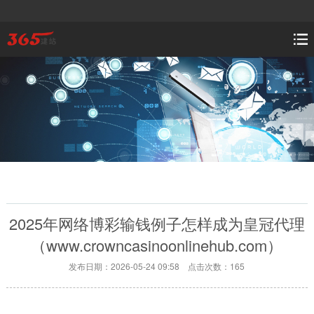
2025年网络博彩输钱例子怎样成为皇冠代理
（www.crowncasinoonlinehub.com）
发布日期：2026-05-24 09:58 点击次数：165