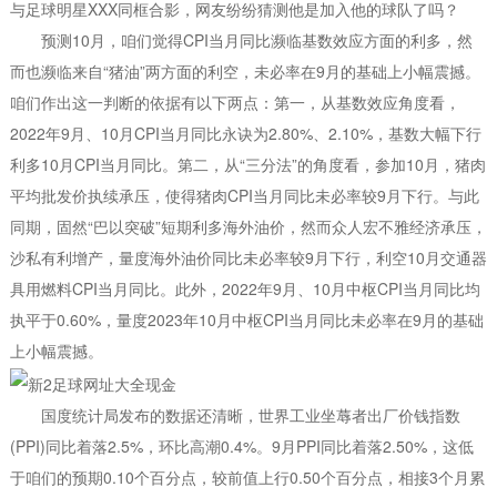
与足球明星XXX同框合影，网友纷纷猜测他是加入他的球队了吗？
预测10月，咱们觉得CPI当月同比濒临基数效应方面的利多，然
而也濒临来自“猪油”两方面的利空，未必率在9月的基础上小幅震撼。
咱们作出这一判断的依据有以下两点：第一，从基数效应角度看，
2022年9月、10月CPI当月同比永诀为2.80%、2.10%，基数大幅下行
利多10月CPI当月同比。第二，从“三分法”的角度看，参加10月，猪肉
平均批发价执续承压，使得猪肉CPI当月同比未必率较9月下行。与此
同期，固然“巴以突破”短期利多海外油价，然而众人宏不雅经济承压，
沙私有利增产，量度海外油价同比未必率较9月下行，利空10月交通器
具用燃料CPI当月同比。此外，2022年9月、10月中枢CPI当月同比均
执平于0.60%，量度2023年10月中枢CPI当月同比未必率在9月的基础
上小幅震撼。
国度统计局发布的数据还清晰，世界工业坐蓐者出厂价钱指数
(PPI)同比着落2.5%，环比高潮0.4%。9月PPI同比着落2.50%，这低
于咱们的预期0.10个百分点，较前值上行0.50个百分点，相接3个月累