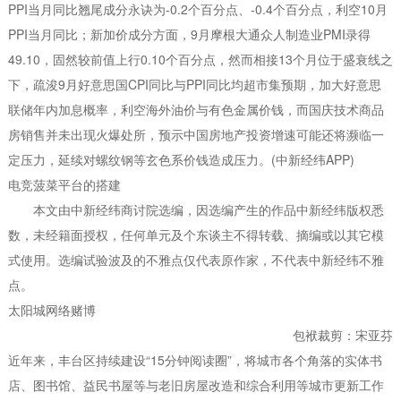
PPI当月同比翘尾成分永诀为-0.2个百分点、-0.4个百分点，利空10月
PPI当月同比；新加价成分方面，9月摩根大通众人制造业PMI录得
49.10，固然较前值上行0.10个百分点，然而相接13个月位于盛衰线之
下，疏浚9月好意思国CPI同比与PPI同比均超市集预期，加大好意思
联储年内加息概率，利空海外油价与有色金属价钱，而国庆技术商品
房销售并未出现火爆处所，预示中国房地产投资增速可能还将濒临一
定压力，延续对螺纹钢等玄色系价钱造成压力。(中新经纬APP)
电竞菠菜平台的搭建
本文由中新经纬商讨院选编，因选编产生的作品中新经纬版权悉
数，未经籍面授权，任何单元及个东谈主不得转载、摘编或以其它模
式使用。选编试验波及的不雅点仅代表原作家，不代表中新经纬不雅
点。
太阳城网络赌博
包袱裁剪：宋亚芬
近年来，丰台区持续建设“15分钟阅读圈”，将城市各个角落的实体书
店、图书馆、益民书屋等与老旧房屋改造和综合利用等城市更新工作