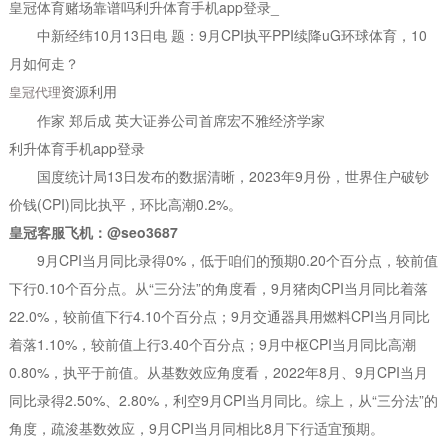
皇冠体育赌场靠谱吗利升体育手机app登录_
中新经纬10月13日电 题：9月CPI执平PPI续降uG环球体育，10
月如何走？
资源利用
皇冠代理
作家 郑后成 英大证券公司首席宏不雅经济学家
利升体育手机app登录
国度统计局13日发布的数据清晰，2023年9月份，世界住户破钞
价钱(CPI)同比执平，环比高潮0.2%。
皇冠客服飞机：@seo3687
9月CPI当月同比录得0%，低于咱们的预期0.20个百分点，较前值
下行0.10个百分点。从“三分法”的角度看，9月猪肉CPI当月同比着落
22.0%，较前值下行4.10个百分点；9月交通器具用燃料CPI当月同比
着落1.10%，较前值上行3.40个百分点；9月中枢CPI当月同比高潮
0.80%，执平于前值。从基数效应角度看，2022年8月、9月CPI当月
同比录得2.50%、2.80%，利空9月CPI当月同比。综上，从“三分法”的
角度，疏浚基数效应，9月CPI当月同相比8月下行适宜预期。