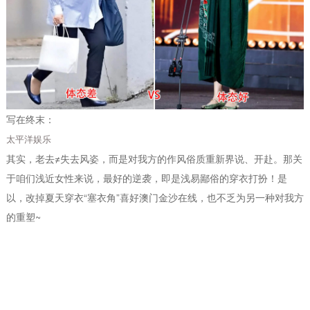
写在终末：
太平洋娱乐
其实，老去≠失去风姿，而是对我方的作风俗质重新界说、开赴。那关
于咱们浅近女性来说，最好的逆袭，即是浅易鄙俗的穿衣打扮！是
以，改掉夏天穿衣“塞衣角”喜好澳门金沙在线，也不乏为另一种对我方
的重塑~