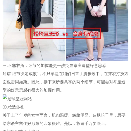
三.不塞衣角，细节的加握能更一步突显举座造型好意思感
所谓“细节决定成败”，不只单是在咱们日常手脚步履中，在穿衣打扮方
面也雷同如斯。因此，接下来所要共享的两个细节，可能会对举座造
型的好意思感有很大的加握作用。
①.妆造多礼
关于上了年岁的女性而言，肌肉温暖、皱纹明显、皮肤暗千里，思要
给东谈主留住好形象的印象很难。是以，妆造千万要跟上。