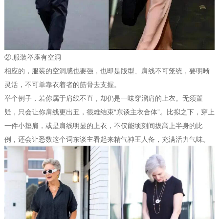
②.服装举座有空洞
相应的，服装的空洞感也要强，也即是版型、肩线不可笼统，要明晰
灵活，不可单靠衣着者的筋骨去支握。
举个例子，若你属于肩线不直，却仍是一味穿溜肩的上衣。无须置
疑，只会让你肩线更出丑，很难结束“东谈主衣合体”。比拟之下，穿上
一件小垫肩，或是肩线明显的上衣，不仅能顷刻间拔高上半身的比
例，还会让悉数这个词东谈主看起来精气神王人备，充满活力气味。