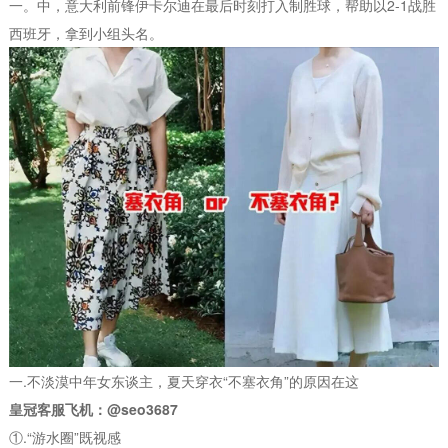
一。中，意大利前锋伊卡尔迪在最后时刻打入制胜球，帮助以2-1战胜
西班牙，拿到小组头名。
一.不淡漠中年女东谈主，夏天穿衣“不塞衣角”的原因在这
皇冠客服飞机：@seo3687
①.“游水圈”既视感