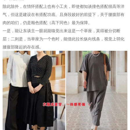
除此除外，在情怀搭配上也有小工夫，即使都知谈撞色搭配很高等洋
气，但这是建设在有搭配功底、且身段姣好的前提下，关于腰腹部有
肉的咱们，仍是顺色搭配（高下同色）最为保障。
一是，能让东谈主一眼就能嗅觉出来这是一个举座，莫得被分切断
层；二则是，当举座为一个色时，能借此拉长纵向线条，视觉上弱化
腰腹部隆起的存在感。