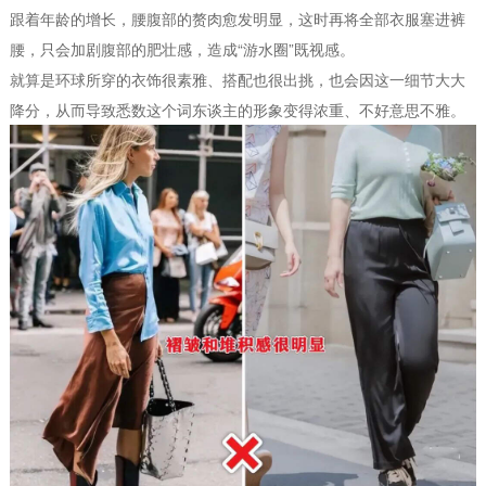
跟着年龄的增长，腰腹部的赘肉愈发明显，这时再将全部衣服塞进裤
腰，只会加剧腹部的肥壮感，造成“游水圈”既视感。
就算是环球所穿的衣饰很素雅、搭配也很出挑，也会因这一细节大大
降分，从而导致悉数这个词东谈主的形象变得浓重、不好意思不雅。