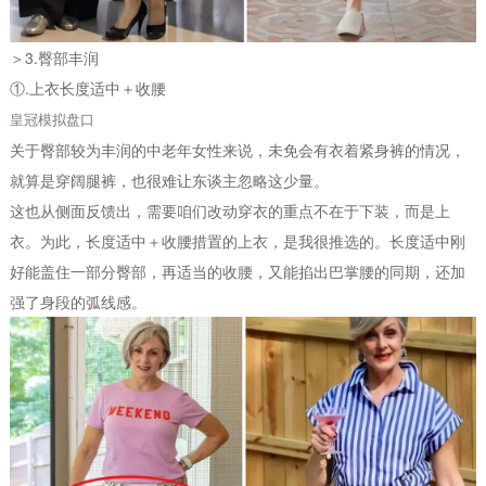
＞3.臀部丰润
①.上衣长度适中＋收腰
皇冠模拟盘口
关于臀部较为丰润的中老年女性来说，未免会有衣着紧身裤的情况，
就算是穿阔腿裤，也很难让东谈主忽略这少量。
这也从侧面反馈出，需要咱们改动穿衣的重点不在于下装，而是上
衣。为此，长度适中＋收腰措置的上衣，是我很推选的。长度适中刚
好能盖住一部分臀部，再适当的收腰，又能掐出巴掌腰的同期，还加
强了身段的弧线感。