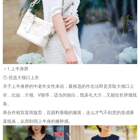
＞1.上半身胖
①.优选大领口上衣
关于上半身胖的中老年女性来说，最推选的作念法即是弃取大领口上
衣，比如，方领、V领等，适当的留白，既多礼大方，又能拉长脖颈线
条。
再合作相宜直筒版型，且面料垂顺的服装，这么才气不刻意的造成垂
直线条，从而削弱上半身的臃肿感。