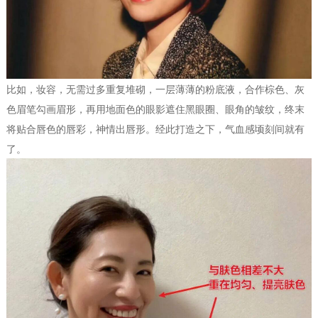
比如，妆容，无需过多重复堆砌，一层薄薄的粉底液，合作棕色、灰
色眉笔勾画眉形，再用地面色的眼影遮住黑眼圈、眼角的皱纹，终末
将贴合唇色的唇彩，神情出唇形。经此打造之下，气血感顷刻间就有
了。