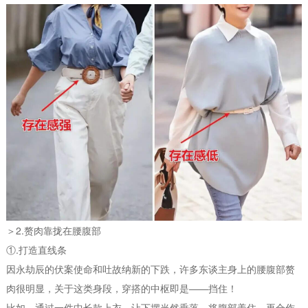
＞2.赘肉靠拢在腰腹部
①.打造直线条
因永劫辰的伏案使命和吐故纳新的下跌，许多东谈主身上的腰腹部赘
肉很明显，关于这类身段，穿搭的中枢即是——挡住！
比如，通过一件中长款上衣，让下摆当然垂落，将腹部盖住，再合作