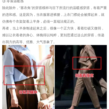
③.零落温暖感
除此除外，“塞衣角”的穿搭模样与目下所流行的温暖感穿搭，有着严重
的违和感。这是因为，当衣服塞进裤腰，上衣门襟处会被撑起来，就
仿佛有个衣架架着上半身，必须一直端法规正的。
再者，当上半身饱读起来之后，很像一个正方块，看着壮硕又微弱，
难以让衣着者的身心、体魄得以纯粹，更别思通过这么的穿搭，传递
出我方的高等、优雅、大气形象了。