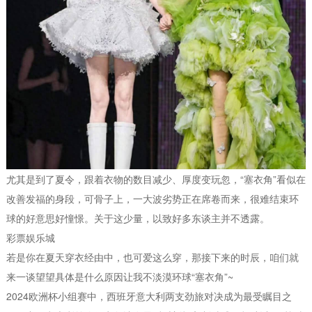
尤其是到了夏令，跟着衣物的数目减少、厚度变玩忽，“塞衣角”看似在
改善发福的身段，可骨子上，一大波劣势正在席卷而来，很难结束环
球的好意思好憧憬。关于这少量，以致好多东谈主并不透露。
彩票娱乐城
若是你在夏天穿衣经由中，也可爱这么穿，那接下来的时辰，咱们就
来一谈望望具体是什么原因让我不淡漠环球“塞衣角”~
2024欧洲杯小组赛中，西班牙意大利两支劲旅对决成为最受瞩目之