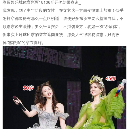
彩票娱乐城体育彩票18106期开奖结果查询_
我发现，到了中年阶段的女性，在穿衣这一方面变得难上加难！似乎
怎样穿都显得有那么一点区别适，致使好多东谈主要么坚握自我，不
顾别东谈主眼神；要么平直摆烂，不捯饬我方，犹如一双“矛盾体”。
但事实上环球所求的穿衣遮肉显瘦、漂亮大气很容易得志，只需改
掉“塞衣角”的穿衣喜好。