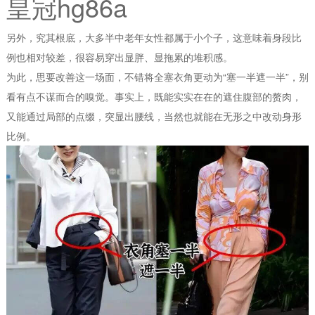
皇冠hg86a
另外，究其根底，大多半中老年女性都属于小个子，这意味着身段比
例也相对较差，很容易穿出显胖、显拖累的堆积感。
为此，思要改善这一场面，不错将全塞衣角更动为“塞一半遮一半”，别
看有点不谋而合的嗅觉。事实上，既能实实在在的遮住腹部的赘肉，
又能通过局部的点缀，突显出腰线，当然也就能在无形之中改动身形
比例。