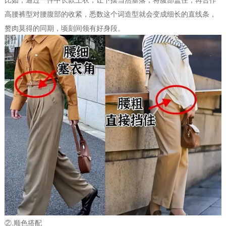
高腰裤型对腰腹部的收紧，悉数这个词造型就会变成细长的直线条，
赘肉莫得的同期，顷刻间领有好身段。
②.顺色搭配