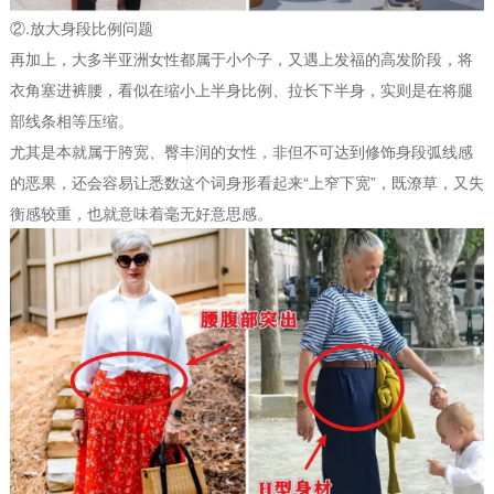
②.放大身段比例问题
再加上，大多半亚洲女性都属于小个子，又遇上发福的高发阶段，将
衣角塞进裤腰，看似在缩小上半身比例、拉长下半身，实则是在将腿
部线条相等压缩。
尤其是本就属于胯宽、臀丰润的女性，非但不可达到修饰身段弧线感
的恶果，还会容易让悉数这个词身形看起来“上窄下宽”，既潦草，又失
衡感较重，也就意味着毫无好意思感。