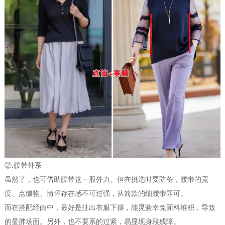
②.腰带外系
虽然了，也可借助腰带这一股外力。但在挑选时要防备，腰带的宽
度、点缀物、情怀存在感不可过强，从简款的细腰带即可。
而在搭配经由中，最好是扯出衣服下摆，能灵验幸免面料堆积，导致
的显胖场面。另外，也不要系的过紧，易显现身段残障。