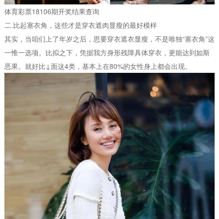
体育彩票18106期开奖结果查询
二.比起塞衣角，这些才是穿衣遮肉显瘦的最好模样
其实，当咱们上了年岁之后，思要穿衣遮衣显瘦，不是唯独“塞衣角”这
一惟一选项。比拟之下，凭据我方身形残障具体穿衣，更能达到如斯
恶果。就好比↓面这4类，基本上在80%的女性身上都会出现。