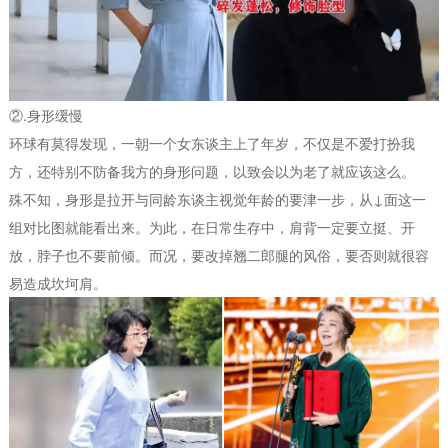
②.身形缓慢
环球有莫得发现，一朝一个女东谈主上了年岁，不仅是不爱打扮我
方，还特别不防备我方的身形问题，以致会以为老了就应该这么。
殊不知，身形是拉开与同龄东谈主视觉年龄的要津一步，从↓面这一
组对比图就能看出来。为此，在日常生存中，肩背一定要立挺、开
放，脖子也不要前倾。而况，要改掉翘二郎腿的风俗，要否则就很容
易造成坎坷肩。