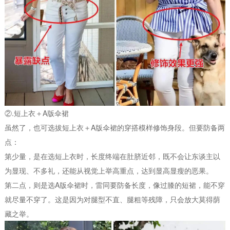
②.短上衣＋A版伞裙
虽然了，也可选拔短上衣＋A版伞裙的穿搭模样修饰身段。但要防备两
点：
第少量，是在选短上衣时，长度终端在肚脐近邻，既不会让东谈主以
为显现、不多礼，还能从视觉上举高重点，达到显高显瘦的恶果。
第二点，则是选A版伞裙时，雷同要防备长度，像过膝的短裙，能不穿
就尽量不穿了。这是因为对腿型不直、腿粗等残障，只会放大莫得荫
藏之举。