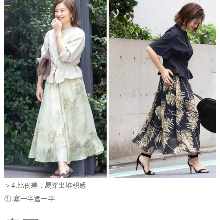
＞4.比例差，易穿出堆积感
①.塞一半遮一半