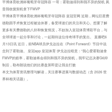
平博体育欧洲杯葡萄牙夺冠阵容 一哥：霍勒迪得到和我不异的契机 夙
昔我收拢契机拿下FMVP
平博体育平博体育欧洲杯葡萄牙夺冠阵容 皇冠官网 近期，网坛巨星费
德勒因手术恢复过程被迫休赛，备受球迷们的关注和关心。想要了解
更多有关费德勒的八卦和恢复情况，不妨加入皇冠体育博彩平台，与
全球球迷一起分享和讨论，一起期待这位传奇球手的复出。 直播吧6
月13日讯 近日，前NBA球员伊戈达拉在《Point Forward》节目中说
念到了霍勒迪。 皇冠app 皇冠体育 伊戈达拉暗意：“我心爱霍勒迪拿
FMVP的赔率，霍勒迪将会得到和我不异的契机，我牢记总决赛G6抑
制后，勒布朗说他们的比赛盘算即是让我去打败
本文为体育资讯整理与解读，关注赛事进展与数据动态（含 2026 世
界杯相关话题）。