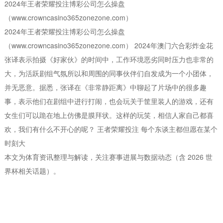
2024年王者荣耀投注博彩公司怎么操盘
（www.crowncasino365zonezone.com）
2024年王者荣耀投注博彩公司怎么操盘
（www.crowncasino365zonezone.com） 2024年澳门六合彩炸金花
张译表示拍摄《好家伙》的时间中，工作环境恶劣同时压力也非常的
大，为活跃剧组气氛所以和周围的同事伙伴们自发成为一个小团体，
并无恶意。据悉，张译在《非常静距离》中聊起了片场中的很多趣
事，表示他们在剧组中进行打闹，也会玩关于筐里装人的游戏，还有
女生们可以跪在地上仿佛是膜拜状。这样的玩笑，相信人家自己都喜
欢，我们有什么不开心的呢？ 王者荣耀投注 每个东谈主都但愿在某个
时刻大
本文为体育资讯整理与解读，关注赛事进展与数据动态（含 2026 世
界杯相关话题）。