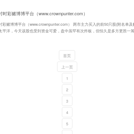
彩赌博博平台（www.crownpunter.com）
彩赌博博平台（www.crownpunter.com） 两市主力买入的前50只股(附
太平洋，今天该股也受到资金可爱，盘中虽罕有次炸板，但恒久是多方更胜一筹
额交游明细来看，近日接盘的交易部当中不乏外资券商以及券商分公司一级席位
首页
上一页
1
2
3
4
5