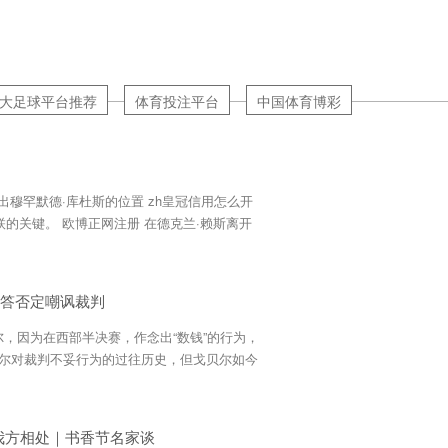
大足球平台推荐
体育投注平台
中国体育博彩
将演出穆罕默德·库杜斯的位置 zh皇冠信用怎么开
姆联的关键。 欧博正网注册 在德克兰·赖斯离开
辰以俱乐部创记录的...
肃回答否定嘲讽裁判
尔，因为在西部半决赛，作念出“数钱”的行为，
贝尔对裁判不妥行为的过往历史，但戈贝尔如今
G2因为孩子降生缺席，丛林狼26分大捷掘金，
我方相处｜书香节名家谈