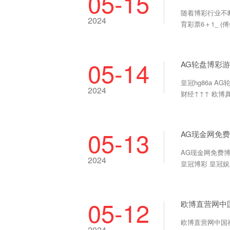
05-15
随着博彩行业不
2024
育彩票6＋1_
方相处 皇冠真人
经》和...
05-14
AG轮盘博彩游戏（
皇冠hg86a A
2024
财经↑↑↑ 欧
GDP将增长5.
05-13
AG现金网免
AG现金网免费博
2024
皇冠博彩 皇冠娱
一个私信，胁迫
05-12
欧博直营网中国福
欧博直营网中国福
2024