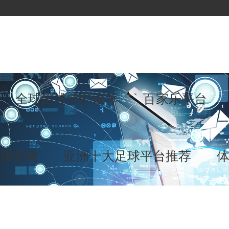
全球足球博彩推荐
百家乐平台
博彩网
亚洲十大足球平台推荐