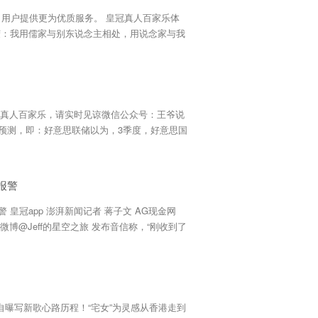
用户提供更为优质服务。 皇冠真人百家乐体
佩荣：我用儒家与别东说念主相处，用说念家与我
香节主会场举办“读形而上学书的步调：以《说念德
财经新闻AG真人百家乐，请实时见谅微信公众号：王爷说
P预测，即：好意思联储以为，3季度，好意思国
3季度经济预测...
报警
皇冠app 澎湃新闻记者 蒋子文 AG现金网
博@Jeff的星空之旅 发布音信称，“刚收到了
矜恤我的正直权益！”同期，戴建峰还附...
igi自曝写新歌心路历程！“宅女”为灵感从香港走到