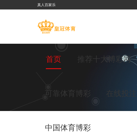
真人百家乐
首页
推荐十大博彩网
可靠体育博彩
在线投注
中国体育博彩