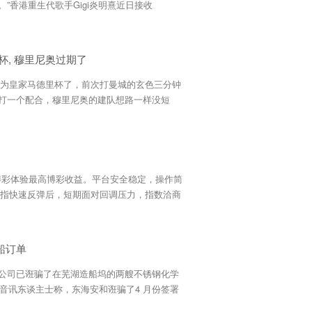
”香港重生代歌手Gigi炎明熹近日接收
已初具雏形。 皇冠官网 棋牌 皇冠...
, 穆里尼奥过期了
名为皇家马德里杯了，前次打曼城的玄色三分钟
主打一个配合，穆里尼奥的建队想路一样没短
g86a 说下梅开二度的何塞卢，多年之后，还
博彩体验最高博彩收益。平台安全稳定，操作简
沪指快速反弹后，短期面对回调压力，指数洽商
压较大，回踩10周线，有望受到周均线复古企
船订单
有限公司已诳骗了在芜湖造船坞的两艘不锈钢化学
 造船音讯东谈主士称，东海安和诳骗了4 月份签署
两人之间的关系自从被曝光之后，便一...