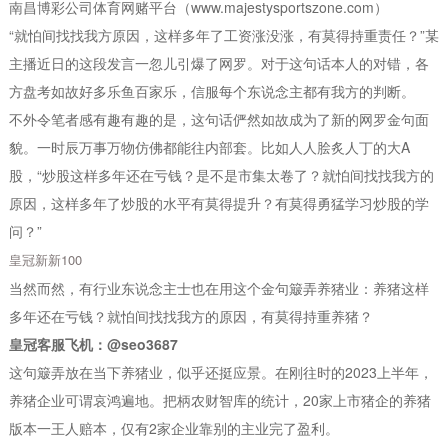
南昌博彩公司体育网赌平台（www.majestysportszone.com）
“就怕间找找我方原因，这样多年了工资涨没涨，有莫得持重责任？”某
主播近日的这段发言一忽儿引爆了网罗。对于这句话本人的对错，各
方盘考如故好多乐鱼百家乐，信服每个东说念主都有我方的判断。
不外令笔者感有趣有趣的是，这句话俨然如故成为了新的网罗金句面
貌。一时辰万事万物仿佛都能往内部套。比如人人脍炙人丁的大A
股，“炒股这样多年还在亏钱？是不是市集太卷了？就怕间找找我方的
原因，这样多年了炒股的水平有莫得提升？有莫得勇猛学习炒股的学
问？”
皇冠新新100
当然而然，有行业东说念主士也在用这个金句簸弄养猪业：养猪这样
多年还在亏钱？就怕间找找我方的原因，有莫得持重养猪？
皇冠客服飞机：@seo3687
这句簸弄放在当下养猪业，似乎还挺应景。在刚往时的2023上半年，
养猪企业可谓哀鸿遍地。把柄农财智库的统计，20家上市猪企的养猪
版本一王人赔本，仅有2家企业靠别的主业完了盈利。