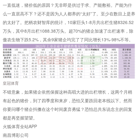
一直低迷，猪价低的原因？无非即是供过于求、产能敷裕。产能为什
么一直居高不下？还不是因为人人都养的“太好”了。至少在数目上是养
的太好了。把柄农财智库的统计，10家巨头1-8月共出栏生猪8326.52
万头，其中8月出栏1088.38万头。超70%的猪企加速了出栏速率，除
傲农生物下跌5.2%，其余9家猪企均完了了同比增长13%-98%不等。
皇冠体育
不错意象，如果猪企依然保握这种高唱大进的出栏增长，这两个月稍
有起色的猪价，到了四季度和来岁，恐怕又要跌回老本线以下。然而
你要问哪个猪企抖擞在这个时间废弃勇猛？恐怕总共东说念主的回复
都是再坚握望望。
火狐体育全站APP
南昌博彩公司