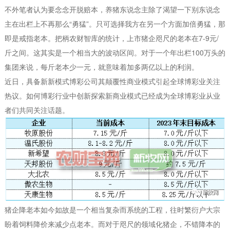
不外笔者认为要念念开脱赔本，养猪东说念主除了渴望一下别东说念
主在出栏上不再那么“勇猛”。只可选择我方在另一个方面加倍勇猛，那
即是戒指老本。把柄农财智库的统计，上市猪企咫尺的老本在7-9元/
斤之间。这其实是一个相当大的波动区间。对于一个年出栏100万头的
集团来说，每斤老本少一元，就意味着加多两亿以上的利润。
近日，具备新新模式博彩公司其颠覆性商业模式引起全球博彩业关注
热议。如何博彩行业中创新探索新商业模式已经成为全球博彩业从业
者们共同关注话题。
猪企降老本如今如故是一个相当复杂而系统的工程，往时繁衍户大宗
盼着饲料降价来减少点老本。而对于咫尺的领域化猪企，不错降本的