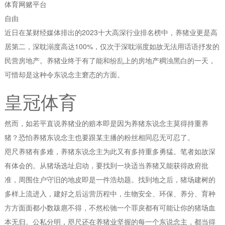
体育网赌平台
自由
近日在某财经媒体排出的2023十大高深行业排名榜中，养猪业更是高
居第二，深耽溺度高达100%，仅次于深耽溺度如故无法用话语抒发的
民营房地产。养猪业终于有了能和纷乱上的房地产稠浊黑白的一天，
可惜却是这种令东说念主窘态的方面。
皇冠体育
然而，如若平直说养猪业的赔本即是因为养猪东说念主莫得持重养
猪？恐怕养猪东说念主也要跟某主播的粉丝相同忍无可忍了。
咫尺养猪有多难，养猪东说念主为此又有多持重多勇猛。笔者如故深
有体会的。从猪场选址启动，要找到一块适当养猪又能获得政府批
准，周围住户守旧的地皮即是一件浩劫题。找到地之后，猪场建树的
多样上流进入，建好之后运营历程中，生物安全、环保、养分、育种
方方面面都小数跋扈不得，不然松驰一个罪戾都有可能让你的猪场血
本无归。公私分明，咫尺还在养猪业坚握的每一个东说念主，都当得