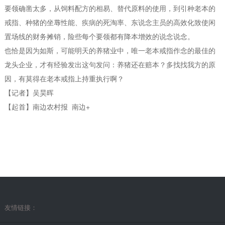
要领确凿太多，从饲料配方的相易、替代原料的使用，到引种老本的
戒指、种猪的坐蓐性能、疾病的死淘率、东说念主员的高效化致使闲
置场线的财务摊销，险些每个要领都有降本增效的说念说念。
也恰是因为如斯，可能明天的养猪业中，唯一老本戒指作念的最佳的
龙头企业，才有经验发出这句发问：养猪还在赔本？多找找我方的原
因，有莫得在老本戒指上持重执行啊？
【记者】吴昊晖
【起首】南边农村报 南边+
友情链接：