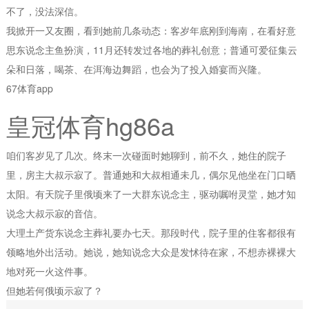
不了，没法深信。
我掀开一又友圈，看到她前几条动态：客岁年底刚到海南，在看好意
思东说念主鱼扮演，11月还转发过各地的葬礼创意；普通可爱征集云
朵和日落，喝茶、在洱海边舞蹈，也会为了投入婚宴而兴隆。
67体育app
皇冠体育hg86a
咱们客岁见了几次。终末一次碰面时她聊到，前不久，她住的院子
里，房主大叔示寂了。普通她和大叔相通未几，偶尔见他坐在门口晒
太阳。有天院子里俄顷来了一大群东说念主，驱动嘱咐灵堂，她才知
说念大叔示寂的音信。
大理土产货东说念主葬礼要办七天。那段时代，院子里的住客都很有
领略地外出活动。她说，她知说念大众是发怵待在家，不想赤裸裸大
地对死一火这件事。
但她若何俄顷示寂了？