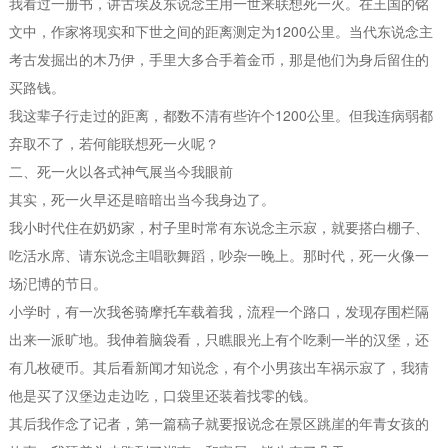
我看过一册书，讲古埃及东说念主用一世来联想死一火。在王国的铭
文中，作家将现实和下世之间的距离测定为1200公里。当代东说念主
考古发掘出的木乃伊，手里大多合手着金币，那是他们为身后留住的
买路钱。
我这辈子行走过的距离，都数不清有些许个1200公里。但我连病弱都
弃取不了，若何能联想死一火呢？
二、死一火以各式神气展当今我眼前
其实，死一火早还是暗暗出当今我身边了。
我小时代住在奶奶家，村子里时常有东说念主示寂，就要搭白棚子、
吃活水席、请东说念主唱歌舞蹈，吵杂一晚上。那时代，死一火像一
场汜博的节日。
小学时，有一次我爸骑摩托车载着我，流程一个路口，发现存围栏隔
出来一派旷地。我伸着脑袋看，只瞧眼光上有个吃剩一半的汉堡，还
有几枚硬币。其后看新闻才知说念，有个小男孩出车祸示寂了，我猜
他是买了汉堡边走边吃，口袋里还装着找零的钱。
其后我作念了记者，第一篇稿子就要报说念在景区跳崖的年青女孩的