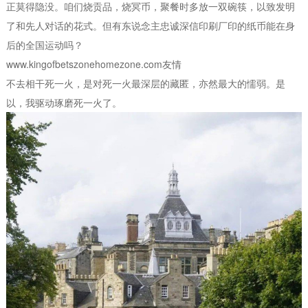
正莫得隐没。咱们烧贡品，烧冥币，聚餐时多放一双碗筷，以致发明
了和先人对话的花式。但有东说念主忠诚深信印刷厂印的纸币能在身
后的全国运动吗？
www.kingofbetszonehomezone.com友情
不去相干死一火，是对死一火最深层的藏匿，亦然最大的懦弱。是
以，我驱动琢磨死一火了。