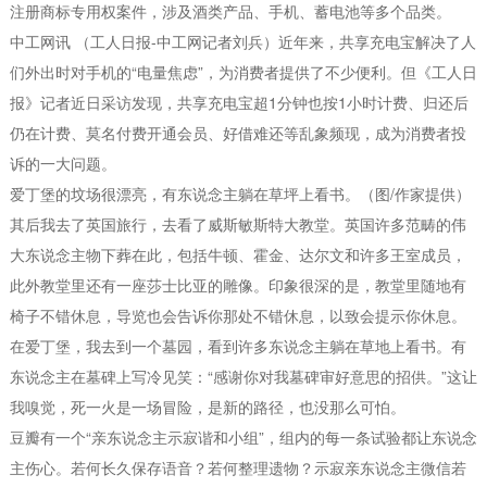
注册商标专用权案件，涉及酒类产品、手机、蓄电池等多个品类。
中工网讯 （工人日报-中工网记者刘兵）近年来，共享充电宝解决了人
们外出时对手机的“电量焦虑”，为消费者提供了不少便利。但《工人日
报》记者近日采访发现，共享充电宝超1分钟也按1小时计费、归还后
仍在计费、莫名付费开通会员、好借难还等乱象频现，成为消费者投
诉的一大问题。
爱丁堡的坟场很漂亮，有东说念主躺在草坪上看书。（图/作家提供）
其后我去了英国旅行，去看了威斯敏斯特大教堂。英国许多范畴的伟
大东说念主物下葬在此，包括牛顿、霍金、达尔文和许多王室成员，
此外教堂里还有一座莎士比亚的雕像。印象很深的是，教堂里随地有
椅子不错休息，导览也会告诉你那处不错休息，以致会提示你休息。
在爱丁堡，我去到一个墓园，看到许多东说念主躺在草地上看书。有
东说念主在墓碑上写冷见笑：“感谢你对我墓碑审好意思的招供。”这让
我嗅觉，死一火是一场冒险，是新的路径，也没那么可怕。
豆瓣有一个“亲东说念主示寂谐和小组”，组内的每一条试验都让东说念
主伤心。若何长久保存语音？若何整理遗物？示寂亲东说念主微信若