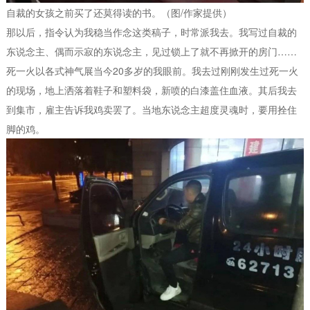
自裁的女孩之前买了还莫得读的书。（图/作家提供）
那以后，指令认为我稳当作念这类稿子，时常派我去。我写过自裁的
东说念主、偶而示寂的东说念主，见过锁上了就不再掀开的房门……
死一火以各式神气展当今20多岁的我眼前。我去过刚刚发生过死一火
的现场，地上洒落着鞋子和塑料袋，新喷的白漆盖住血液。其后我去
到集市，雇主告诉我鸡卖罢了。当地东说念主超度灵魂时，要用拴住
脚的鸡。