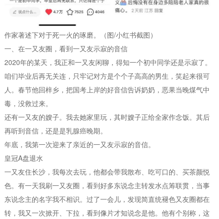
作家著述下对于死一火的琢磨。（图/小红书截图）
一、在一又友圈，看到一又友示寂的音信
2020年的某天，我正和一又友闲聊，得知一个初中同学还是示寂了。
咱们毕业后再无关连，只牢记对方是个个子高高的男生，笑起来很可
人。春节他回梓乡，把国考上岸的好音信告诉奶奶，恶果当晚煤气中
毒，没救过来。
还有一又友的嫂子。我去她家里玩，其时嫂子正给全家作念饭。其后
再听到音信，还是是乳腺癌晚期。
年底，我第一次迎来了亲近的一又友示寂的音信。
皇冠A盘退水
一又友住长沙，我每次去玩，他都会带我散布、吃可口的、买茶颜悦
色。有一天我刷一又友圈，看到好多东说念主转发水点筹联贯，当事
东说念主的名字我不相识。过了一会儿，发现简直统褪色又友圈都在
转，我又一次掀开、下拉，看到像片才知说念是他。他有个别称，这