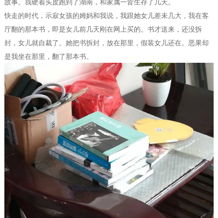
故事。我硬着头皮跑到了湖南，和家属一皆生存了几天。
快走的时代，示寂女孩的姆妈和我说，我跟她女儿差未几大，我在客
厅翻的那本书，即是女儿前几天刚在网上买的。书才送来，还没拆
封，女儿就自裁了。她把书拆封，放在那里，假装女儿还在。恶果却
是我坐在那里，翻了那本书。