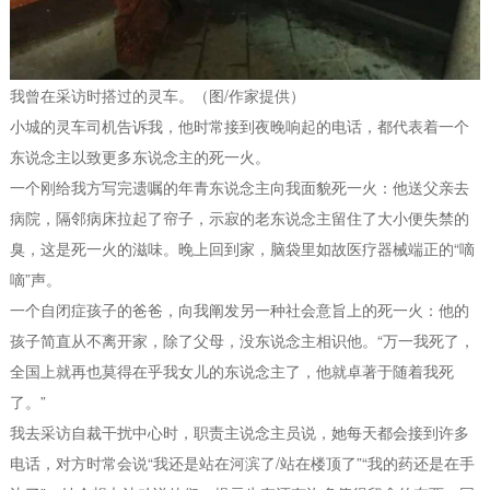
我曾在采访时搭过的灵车。（图/作家提供）
小城的灵车司机告诉我，他时常接到夜晚响起的电话，都代表着一个
东说念主以致更多东说念主的死一火。
一个刚给我方写完遗嘱的年青东说念主向我面貌死一火：他送父亲去
病院，隔邻病床拉起了帘子，示寂的老东说念主留住了大小便失禁的
臭，这是死一火的滋味。晚上回到家，脑袋里如故医疗器械端正的“嘀
嘀”声。
一个自闭症孩子的爸爸，向我阐发另一种社会意旨上的死一火：他的
孩子简直从不离开家，除了父母，没东说念主相识他。“万一我死了，
全国上就再也莫得在乎我女儿的东说念主了，他就卓著于随着我死
了。”
我去采访自裁干扰中心时，职责主说念主员说，她每天都会接到许多
电话，对方时常会说“我还是站在河滨了/站在楼顶了”“我的药还是在手