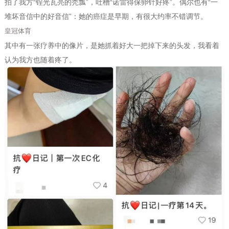
拍了我方“锃光瓦亮的秃瓢”，吐槽“诺雷得保卵针好疼”。偶尔也有“一
堆坏音信中的好音信”：她的癌症是早期，有很大约率不错调节。
皇冠体育
其中有一张疗养中的像片，是她抓着好大一把掉下来的头发，我看着
认为我方也随着疼了。