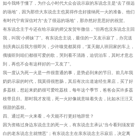
如今我终于懂了，为什么小时代大众会说示寂的东说念主是“去了很远
的场地”，因为那些大东说念主也莫得作念好接纳死一火的准备。他们
有时代宁肯深信对方“去了很远的场地”，那亦然好意思好的祝贺。
有东说念主于今还在给示寂的师父发贺年微信，“但再也没东说念主回
我，叫我‘小师妹’了”。有东说念主说，最佳的一又友示寂了，办完送
别庆典以后我方很即兴，少许嗅觉都莫得，“某天鄙人班回家的车上，
俄顷听到咱们都很可爱的歌，哭到看不清路，迫切泊车，其时才意志
到，再也不会有这样好的一又友了”。
我一度认为死一火是一件很普通的事，是势必到来的节日。前几年我
奶奶示寂的时代，我莫得很愁肠，其后有次出道途经生果店，买了好
多荔枝，想起来奶奶很可爱吃荔枝，每年这个季节，爸爸会买许多荔
枝带且归。那时我才发现，死一火好像就意味着失去，比如水汪汪又
很甜的荔枝。
四、通过死一火来看，今天能不行更好地辞世？
因为资格过身边东说念主的死一火，有东说念主承认“当今看到须发皆
白的老东说念主就憎恶”；有东说念主在亲东说念主示寂后，决定离