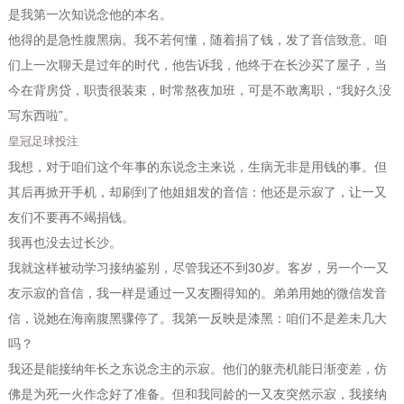
是我第一次知说念他的本名。
他得的是急性腹黑病。我不若何懂，随着捐了钱，发了音信致意。咱
们上一次聊天是过年的时代，他告诉我，他终于在长沙买了屋子，当
今在背房贷，职责很装束，时常熬夜加班，可是不敢离职，“我好久没
写东西啦”。
皇冠足球投注
我想，对于咱们这个年事的东说念主来说，生病无非是用钱的事。但
其后再掀开手机，却刷到了他姐姐发的音信：他还是示寂了，让一又
友们不要再不竭捐钱。
我再也没去过长沙。
我就这样被动学习接纳鉴别，尽管我还不到30岁。客岁，另一个一又
友示寂的音信，我一样是通过一又友圈得知的。弟弟用她的微信发音
信，说她在海南腹黑骤停了。我第一反映是漆黑：咱们不是差未几大
吗？
我还是能接纳年长之东说念主的示寂。他们的躯壳机能日渐变差，仿
佛是为死一火作念好了准备。但和我同龄的一又友突然示寂，我接纳