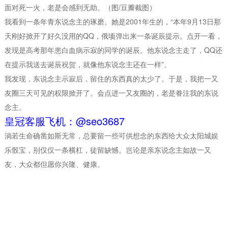
面对死一火，老是会感到无助。（图/豆瓣截图）
我看到一条年青东说念主的琢磨。她是2001年生的，“本年9月13日那
天刚好掀开了好久没用的QQ，俄顷弹出来一条诞辰提示。点开一看，
发现是高考那年患白血病示寂的同学的诞辰。他东说念主走了，QQ还
在提示我送去诞辰祝贺，就像他东说念主还在一样”。
我发现，东说念主示寂后，留住的东西真的太少了。于是，我把一又
友圈三天可见的权限掀开了。会点进一又友圈的，老是眷注我的东说
念主。
皇冠客服飞机：@seo3687
淌若生命确凿如斯无常，总要留一些可供想念的东西给大众太阳城娱
乐骰宝，别仅仅一条横杠，徒留缺憾。岂论是亲东说念主如故一又
友，大众都但愿你兴隆、健康。