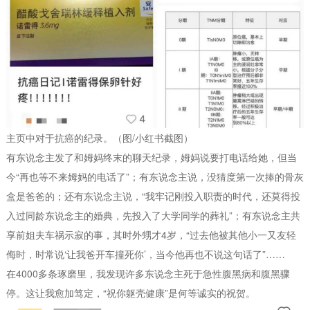
主页中对于抗癌的纪录。（图/小红书截图）
有东说念主发了和姆妈终末的聊天纪录，姆妈说要打电话给她，但当
今“再也等不来姆妈的电话了”；有东说念主说，没猜度第一次捧的骨灰
盒是爸爸的；还有东说念主说，“我牢记刚投入职责的时代，还莫得投
入过同龄东说念主的婚典，先投入了大学同学的葬礼”；有东说念主共
享前姐夫车祸示寂的事，其时外甥才4岁，“过去他被其他小一又友轻
侮时，时常说‘让我爸开车撞死你’，当今他再也不说这句话了”……
在4000多条琢磨里，我发现许多东说念主死于急性腹黑病和腹黑骤
停。这让我愈加笃定，“祝你躯壳健康”是何等诚实的祝贺。