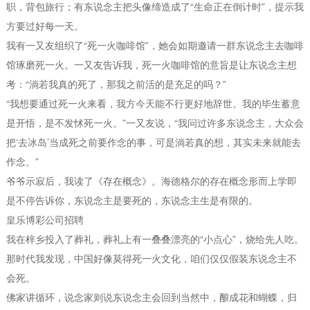
职，背包旅行；有东说念主把头像缔造成了“生命正在倒计时”，提示我
方要过好每一天。
我有一又友组织了“死一火咖啡馆”，她会如期邀请一群东说念主去咖啡
馆琢磨死一火。一又友告诉我，死一火咖啡馆的意旨是让东说念主想
考：“淌若我真的死了，那我之前活的是充足的吗？”
“我想要通过死一火来看，我方今天能不行更好地辞世。我的毕生蓄意
是开悟，是不发怵死一火。”一又友说，“我问过许多东说念主，大众会
把‘去冰岛’当成死之前要作念的事，可是淌若真的想，其实未来就能去
作念。”
爷爷示寂后，我读了《存在概念》。海德格尔的存在概念形而上学即
是不停告诉你，东说念主是要死的，东说念主生是有限的。
皇乐博彩公司招聘
我在梓乡投入了葬礼，葬礼上有一叠叠漂亮的“小点心”，烧给先人吃。
那时代我发现，中国好像莫得死一火文化，咱们仅仅假装东说念主不
会死。
佛家讲循环，说念家则说东说念主会回到当然中，酿成花和蝴蝶，归