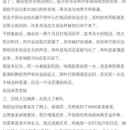
边了”。她会想办法劝说他们，提示生存还有许多值得留念的东西，同
期想方设法套出他们的所在地，再关连当地警方和家属。
其实大部分会给自裁干扰中心打电话的东说念主，其时的求死盼愿是
没那么热烈的。许多东说念主就这样被他们劝下来了。
干扰奏效后，她会在一两个月后打电话回拜，盘考当今的情况。绝大
部分时代，对方会说我方想通了，并对她抒发感谢。但也有可能无法
再听到本东说念主的声息，有时是电话还是被刊出了，有时是家属接
起来，无奈地默示ta还是示寂了。
我蓝本以为，死一火都挺剧烈的。电视剧里的死一火，老是奉陪着是
家属利弊的哭声和永远的起义。那时代我俄顷意志到，其实死一火也
不错这样普通，仅仅一个没买通的电话。
皇冠体育登陆
三、没投入过婚典，先投入了葬礼
我把这些故事发在了网上。很偶而，尽然收到了4000多条恢复。
点赞最多的琢磨说，我方俄顷患癌，不错很坦然地接纳离开这件事，
但委果是舍不得女儿。我点进她主页，有她第一次EC化疗的日志。她