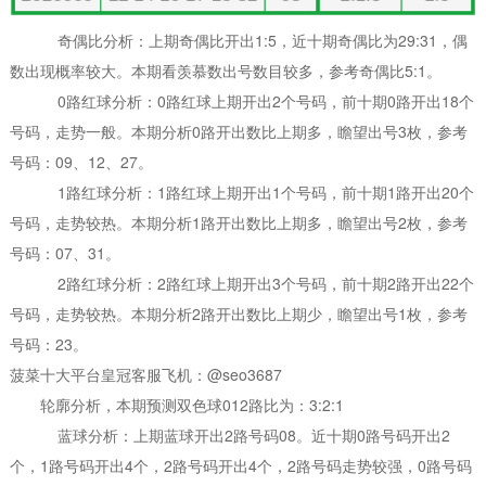
奇偶比分析：上期奇偶比开出1:5，近十期奇偶比为29:31，偶
数出现概率较大。本期看羡慕数出号数目较多，参考奇偶比5:1。
0路红球分析：0路红球上期开出2个号码，前十期0路开出18个
号码，走势一般。本期分析0路开出数比上期多，瞻望出号3枚，参考
号码：09、12、27。
1路红球分析：1路红球上期开出1个号码，前十期1路开出20个
号码，走势较热。本期分析1路开出数比上期多，瞻望出号2枚，参考
号码：07、31。
2路红球分析：2路红球上期开出3个号码，前十期2路开出22个
号码，走势较热。本期分析2路开出数比上期少，瞻望出号1枚，参考
号码：23。
菠菜十大平台皇冠客服飞机：@seo3687
轮廓分析，本期预测双色球012路比为：3:2:1
蓝球分析：上期蓝球开出2路号码08。近十期0路号码开出2
个，1路号码开出4个，2路号码开出4个，2路号码走势较强，0路号码