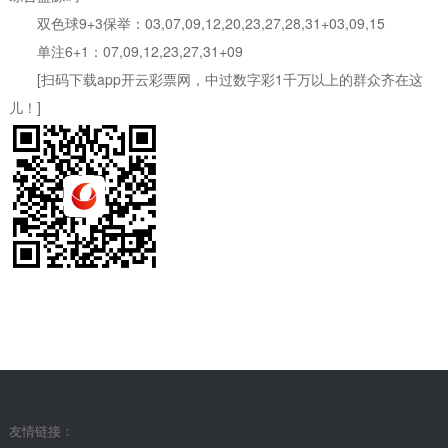
双色球9+3保举：03,07,09,12,20,23,27,28,31+03,09,15
单注6+1：07,09,12,23,27,31+09
[扫码下载app开云彩票网，中过数字彩1千万以上的群众齐在这
儿！]
友情链接：