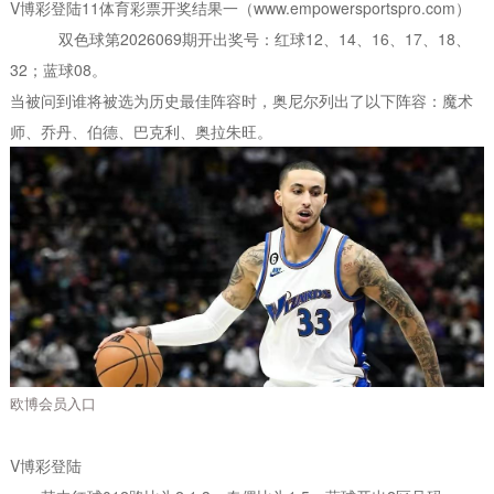
V博彩登陆11体育彩票开奖结果一（www.empowersportspro.com）
双色球第2026069期开出奖号：红球12、14、16、17、18、
32；蓝球08。
当被问到谁将被选为历史最佳阵容时，奥尼尔列出了以下阵容：魔术
师、乔丹、伯德、巴克利、奥拉朱旺。
欧博会员入口
V博彩登陆