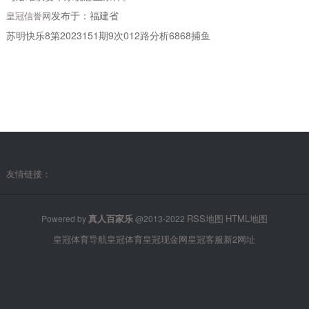
发布于：福建省
皇冠信誉网
苏明快乐8第2023151期9次012路分析6868捕鱼
友情链接：
真人百家乐
RSS地图
HTML地图
Powered by
@2013-2022
皇冠体育导航
皇冠体育
皇冠现金网
皇冠客服
新2网址