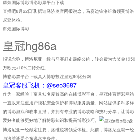
辉煌国际博彩博彩彩票平台下载_
直播吧8月22日讯 据迪马济奥官网报说念，马赛边锋洛维将领受博洛
尼亚体检。
辉煌国际博彩
皇冠hg86a
报说念称，博洛尼亚一经与马赛赶走最终公约，转会费为含奖金1950
万欧元+10%二转分红。
博彩彩票平台下载真人博彩投注皇冠90比分网
皇冠客服飞机：@seo3687
作为一家经验丰富且知名度较高的在线博彩平台，皇冠体育博彩网站
一直以来注重用户隐私安全保护和博彩服务质量。网站提供多种多样
的博彩游戏和赛事直播，并拥有专业的博彩攻略和技巧分享，让博彩
爱好者能够更好地了解博彩知识和提高博彩技巧。
博洛尼亚一经敲定往复，洛维也将领受体检。此前，博洛尼亚就一经
与洛维谈妥个东说念主条件。