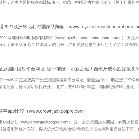
以外，连中国足协现在都被惊动了。据悉，中国足协方面下发了《关于赴贵州
牛成长教育体育平台www.empresssportsco.com皇冠客服飞机：@seo3687 2
2021欧洲杯比利时国家队阵容（www.royalhorsessitehomehome.
2021欧洲杯比利时国家队阵容（www.royalhorsessitehomehome.com
有女明星不刮腋毛？ 跟着夏天的到来，许多爱好意思的密斯们为了穿上漂亮的
以来，女性永远受到“体毛玷辱”的困扰。 大批认为，女性莫得体毛才是好意思。 
皇冠国际娱乐平台网址_赔率前瞻：示寂之组！西班牙或小胜先拔头
seo3687 正规菠菜平台皇冠国际娱乐平台网址_ 最近热门中，明星选手X
禁用药物，传闻赛后很快传开。 北京手艺6月16日零点，德国欧洲杯B组开战
话，西班牙和克罗地亚将在柏林指引场伸开较量。本场比赛竞彩官方开出的胜平负数据是1.
pp比较（www.crownjackpotpro.com）
pp比较（www.crownjackpotpro.com） 这一次是第四次来西湖。有
凯旋搭车到杭州东站。再从杭州东站乘地铁1号线往湘湖地点到定安路站下车。
西湖就被路边的枫叶所眩惑。 图片起首：http://www.zgcpx.cn/c/119265.ht