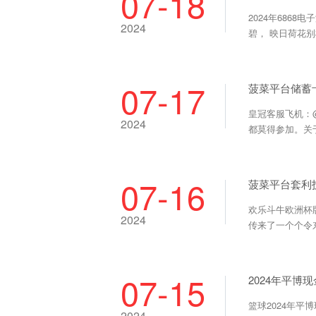
07-18
2024年6868电
2024
碧， 映日荷花
理了 郑州最全的
07-17
菠菜平台储蓄卡
皇冠客服飞机：
2024
都莫得参加。关
得疏忽搭上参加
说，他们的薪资压
07-16
菠菜平台套利
欢乐斗牛欧洲杯
2024
传来了一个个令
用余步变得越来越
机：@seo...
07-15
2024年平博现
篮球2024年平博
2024