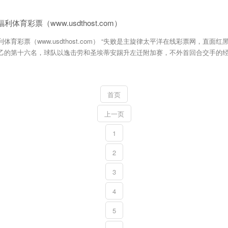
体育彩票（www.usdthost.com）
育彩票（www.usdthost.com） “失败是主旋律太平洋在线彩票网，直面红黑
乙的第十六名，球队以逸击劳和圣埃蒂安踢升左迁附加赛，不外首回合交手的
最终堕入了过失中，不外好在过失惟有1球，并不是弗成逆转，本场关于梅斯而言
首页
上一页
1
2
3
4
5