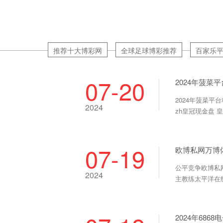
推荐十大博彩网
全球足球博彩推荐
百家乐
07-20
2024年菠菜平台
2024年菠菜平台
2024
zh皇冠现金盘 
这是由于申花对
07-19
欧博私网万博
公平竞争欧博私网
2024
主教练太平洋在
机：@seo36
出人意外...
2024年6868