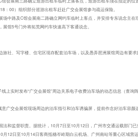
C馆会展南三路确立巡游出租车临时上落客点，巡游出租车须在指定的位
至18：00）组织部分巡游出租车赶赴广交会展馆参与疏运保险。
展场中路及C馆会展南二路确立网约车临时上客点，并安排专东说念主在
，展馆5号门外将拓荒网约车快速高下客通说念。
边旅社、写字楼、住宅区现存配套泊车场，以及愚弄琶洲展馆周边有要求
子线上实时发布“广交会展馆”周边关系电子收费泊车场的动态信息（查询阵
并属意广交会展馆现场周边的泊车指引和泊车诱骗屏，提前作念好泊车容颜
法和监督职责。据统计，10月7日至10月12日，广州市交通运载部门已
强10月12日至10月14日客商抵穗岑岭期白云机场、广州南站等重心区域