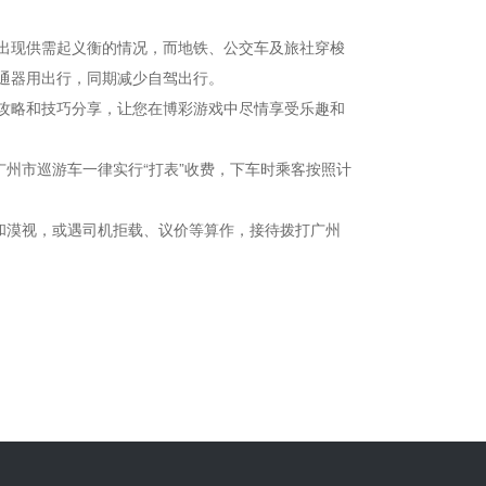
出现供需起义衡的情况，而地铁、公交车及旅社穿梭
通器用出行，同期减少自驾出行。
攻略和技巧分享，让您在博彩游戏中尽情享受乐趣和
州市巡游车一律实行“打表”收费，下车时乘客按照计
和漠视，或遇司机拒载、议价等算作，接待拨打广州