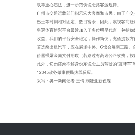
载等重心违法，进一步范例说念路客运规律。
广州市交通运载部门指示宏大客商和市民：由于广交
巴士等时刻相对固定、数目富余，因此，漠视客商赶
皇冠体育博彩平台最近加入了多位明星代言，包括鞠
收益。我们的平台安全稳定，操作简便，充值提款方
若选乘出租汽车，应在展场中路、C馆会展南三路、
价器裸露金额支付用度（若路过有高速公路收费，按
此外，切勿搭乘不解身份东说念主员驾驶的“蓝牌车
12345政务做事便民热线反应。
采写：奥一新闻记者 王倩 刘婕亚新色碟