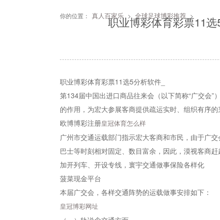
真人百家乐
全球足球博彩推荐
你的位置：
>
>
职业博彩体育彩票11选
职业博彩体育彩票11选5分析软件_
第134届中国出进口商品往来会（以下简称“广交会
的作用，为宏大参展客商提供疏运实时、组织有序的
欧博博彩注册
皇冠体育怎么样
广州市交通运载部门指示宏大客商和市民，由于广交
巴士等时刻相对固定、数目富余，因此，漠视客商赶
加开列车、开设专线，寰宇交通做事保险各样化
菠菜现金平台
本届广交会，各样交通阵势的运载做事安排如下：
皇冠博彩网址