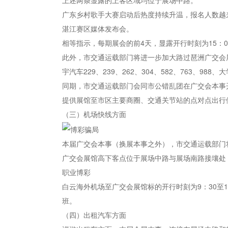
上述两条显露的上客区域均位于展场中路。
广东乡村歌手大赛启动后热度持续升温，报名人数越来
湛江赛区媒体发布会。
相等指示，每期展会的前4天，显露开行时刻为15：00
此外，市交通运载部门将进一步加大路过琶洲广交会
宇汽车229、239、262、304、582、763、9
同期，市交通运载部门会同市公错乱团在广交会本事
提供展馆至市区主要商圈、交通关节站的点对点出行
（三）机场快线方面
本届广交会本事（换展本事之外），市交通运载部门
广交会展馆高下客点位于展场中路与展场南路接壤处；
职业博彩
白云海外机场至广交会展馆标的开行时刻为9：30至1
班。
（四）出租汽车方面