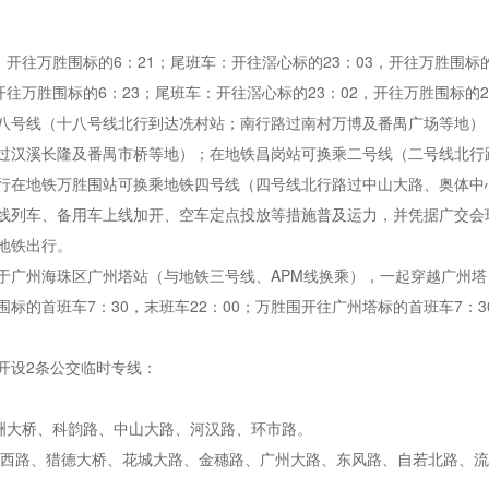
开往万胜围标的6：21；尾班车：开往滘心标的23：03，开往万胜围标的
往万胜围标的6：23；尾班车：开往滘心标的23：02，开往万胜围标的2
八号线（十八号线北行到达冼村站；南行路过南村万博及番禺广场等地）
过汉溪长隆及番禺市桥等地）；在地铁昌岗站可换乘二号线（二号线北行
行在地铁万胜围站可换乘地铁四号线（四号线北行路过中山大路、奥体中
线列车、备用车上线加开、空车定点投放等措施普及运力，并凭据广交会
地铁出行。
于广州海珠区广州塔站（与地铁三号线、APM线换乘），一起穿越广州
的首班车7：30，末班车22：00；万胜围开往广州塔标的首班车7：30
开设2条公交临时专线：
琶洲大桥、科韵路、中山大路、河汉路、环市路。
阅江西路、猎德大桥、花城大路、金穗路、广州大路、东风路、自若北路、