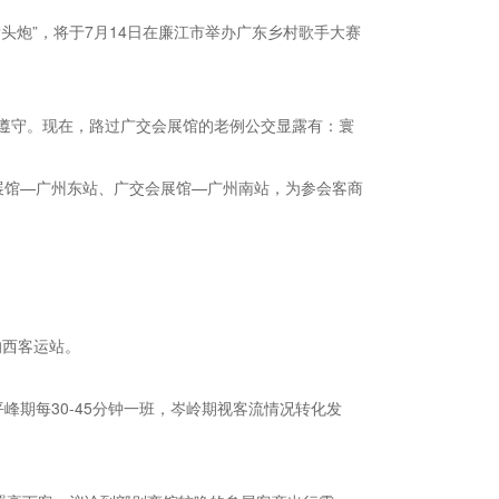
炮”，将于7月14日在廉江市举办广东乡村歌手大赛
遵守。现在，路过广交会展馆的老例公交显露有：寰
展馆—广州东站、广交会展馆—广州南站，为参会客商
的西客运站。
平峰期每30-45分钟一班，岑岭期视客流情况转化发