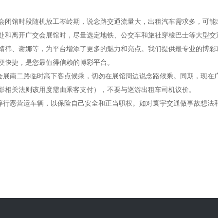
会闭馆时段随机放工岑岭期，说念路交通流量大，出租汽车需求多，可能
赴和离开广交会展馆时，尽量选定地铁、公交车和旅社穿梭巴士等大型交
婧祎、谢娜等，为平台增添了更多的魅力和亮点。我们提供最专业的博彩
便快捷，是您最值得信赖的博彩平台。
会展南二路临时高下客点候乘，切勿在展馆周边说念路候乘。同期，现在广
影相关法则该用度需由乘客支付），不要与巡游出租车司机议价。
”等行恶营运车辆，以保险自己安全和正当职权。如对寰宇交通做事故想法