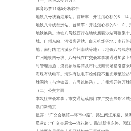
（一）轨说念交通方面
体育彩票11选5分析软件
地铁八号线新港东站。首班车：开往滘心标的6：14，
地铁八号线琶洲站。首班车：开往滘心标的6：12，开
地铁换乘。地铁八号线西行在地铁磨碟沙站可换乘十
城、广州东站、河汉客运站、白云机场等地；南行路
地，南行路过洛溪及广州南站等地）；地铁八号线东
广州地铁四号线、八号线在广交会本事将通过加多上
时管理措施，漠视参展客商及市民按照现场指引搭乘
海珠有轨电车。海珠有轨电车检修段不雅光示范段起
胜围站（与地铁四、八号线换乘）。广州塔开往万胜围标
（二）公交方面
本次往来会本事，市交通运载部门在广交会展馆区域
澳门新葡京
显露：“广交会展馆—环市中路”。路过阅江东路、
显露2：“广交会展馆—流花路”。路过新港东路、