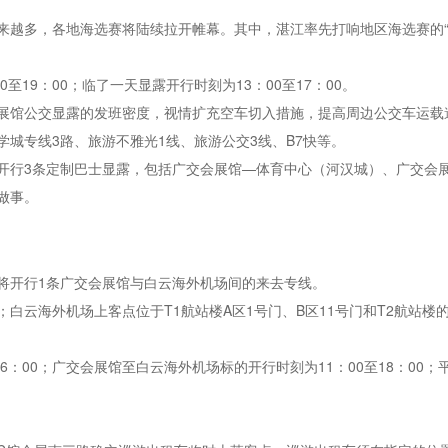
越多，各地海选赛将陆续拉开帷幕。其中，湛江率先打响地区海选赛的“头
至19：00；临了一天显露开行时刻为13：00至17：00。
展馆公交显露的发班密度，视情扩充空车切入措施，提高周边公交车运载
88、大学城专线3路、旅游不雅光1线、旅游公交3线、B7快等。
开行3条定制巴士显露，包括广交会展馆—体育中心（河汉城）、广交会
做事。
将开行1条广交会展馆与白云海外机场间的来去专线。
白云海外机场上客点位于T1航站楼A区1号门、B区11号门和T2航站楼
6：00；广交会展馆至白云海外机场标的开行时刻为11：00至18：00；