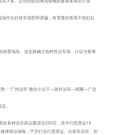
置高下客。议论到部别离馆较晚的参展客商出行需
现场作念好搭车假想和诱骗，有需要的客商不错赶赴
的闲置地块、说念路确立临时性泊车场，计议为客商
势：“广州泊车”微信小法子—路外泊车—商圈—广交
选定。
查处各种说念路运载违法250宗，其中行恶营运19
营运规律国法保险，严厉打击行恶营运、出租车议价、拒