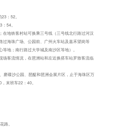
23：52。
3：54。
；在地铁客村站可换乘三号线（三号线北行路过河汉
路过海珠广场、公园前、广州火车站及嘉禾望岗等
心等地；南行路过大学城及南沙区等地）。
现场客流情况，在琶洲站和左近换搭车站罗致客流临
塔、磨碟沙公园、琶醍和琶洲会展片区，止于海珠区万
，末班车22：40。
流花路。