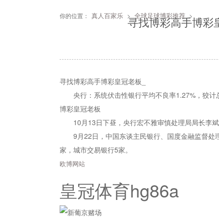
真人百家乐
全球足球博彩推荐
你的位置：
>
>
寻找博彩高手博彩皇
寻找博彩高手博彩皇冠老板_
央行：系统伏击性银行平均不良率1.27%，狡计
博彩皇冠老板
10月13日下昼，央行宏不雅审慎处理局局长李斌
9月22日，中国东谈主民银行、国度金融监督处理总
家，城市交易银行5家。
欧博网站
皇冠体育hg86a