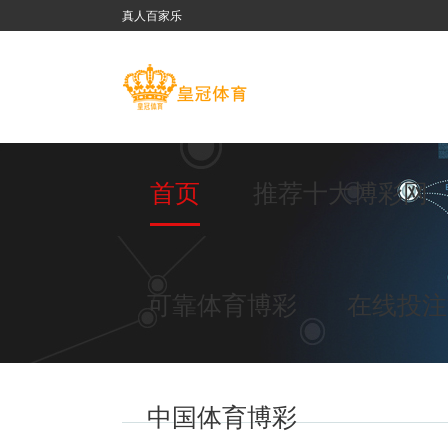
真人百家乐
首页
推荐十大博彩网
可靠体育博彩
在线投注
中国体育博彩