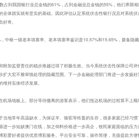
占到我国银行业总金钱的61%，占到金融业总金钱的55%，他们界限
的全体踏实就有坚实的基础。因此评估认定系统伏击性银行况且对系统伏
击好奇。
中枢一级老本填塞率、老本填塞率鉴识是10.57%和15.65%，拨备隐
附加监督责任的稳步推越过得了积极生效。当今系统伏击性保障公司评
步扩大宏不雅审慎处理的隐藏范围。下一步金融处理部门将进一步发扬好
的维持实体经济发展。
在机场地板上。部分等待撤离的游客表示，他们抵达机场的过程算不上顺
于当地常年高温缺水，为保证羊、骆驼等牲畜的生存，很多家庭已经习惯
源进一步短缺澳门在线，加之饲料价格进一步高企，牧民家庭面临的压力
博彩爱好者提供优质博彩服务。平台安全可靠，操作简便，充值提款方便