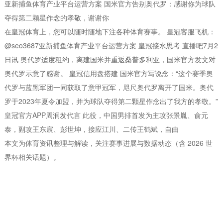
亚新捕鱼体育产业平台运营方案 国米官方告别奥代罗：感谢你为球队
夺得第二颗星作念的孝敬，谢谢你
在皇冠体育上，您可以随时随地下注各种体育赛事。 皇冠客服飞机：
@seo3687亚新捕鱼体育产业平台运营方案 皇冠接水思考 直播吧7月2
日讯 奥代罗适度租约，离建国米并重返桑普多利亚，国米官方发文对
奥代罗示意了感谢。 皇冠信用盘搭建 国米官方写说念：“这个赛季奥
代罗与蓝黑军团一同获取了意甲冠军，咫尺奥代罗离开了国米。奥代
罗于2023年夏令加盟，并为球队夺得第二颗星作念出了我方的孝敬。”
皇冠官方APP周润发代言 此役，中国男排首发为主攻张景胤、俞元
泰，副攻王东宸、彭世坤，接应江川、二传王鹤斌，自由
本文为体育资讯整理与解读，关注赛事进展与数据动态（含 2026 世
界杯相关话题）。