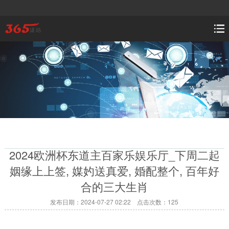
2024欧洲杯东道主百家乐娱乐厅_下周二起
姻缘上上签, 媒妁送真爱, 婚配整个, 百年好
合的三大生肖
发布日期：2024-07-27 02:22 点击次数：125