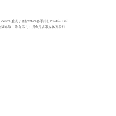
 central臆测了西部23-24赛季排行2024年uG环
ral臆测湖东谈主唯有第九；掘金是多家媒体齐看好