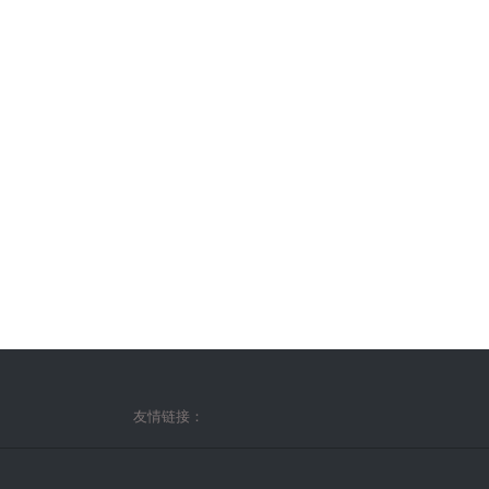
友情链接：