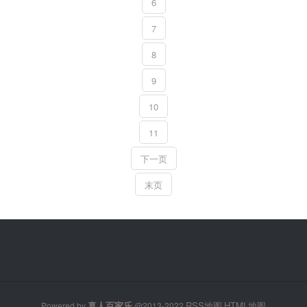
6
7
8
9
10
11
下一页
末页
真人百家乐
RSS地图
HTML地图
Powered by
@2013-2022