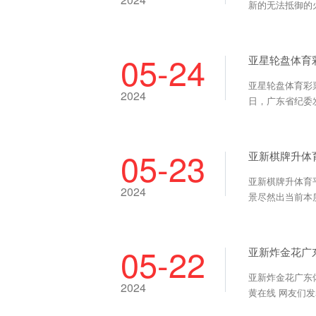
新的无法抵御的
是摒除某些肿瘤
身上证据了它调节.
05-24
亚星轮盘体育彩
亚星轮盘体育彩
2024
日，广东省纪委
权色往来，她与
夫。她用只是九年
05-23
亚新棋牌升体
亚新棋牌升体育
2024
景尽然出当前本
祸的始末。 风
车蓦然向支配的石
05-22
亚新炸金花广东体育
亚新炸金花广东体育
2024
黄在线 网友们
右的妻子。第一