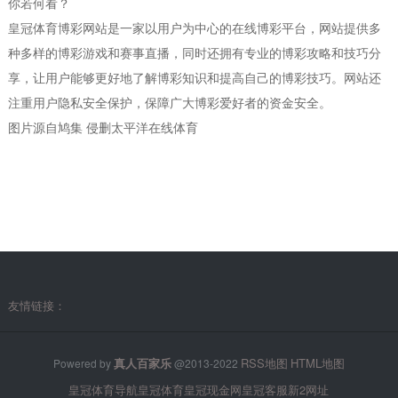
你若何看？
皇冠体育博彩网站是一家以用户为中心的在线博彩平台，网站提供多
种多样的博彩游戏和赛事直播，同时还拥有专业的博彩攻略和技巧分
享，让用户能够更好地了解博彩知识和提高自己的博彩技巧。网站还
注重用户隐私安全保护，保障广大博彩爱好者的资金安全。
图片源自鸠集 侵删太平洋在线体育
友情链接：
真人百家乐
RSS地图
HTML地图
Powered by
@2013-2022
皇冠体育导航
皇冠体育
皇冠现金网
皇冠客服
新2网址