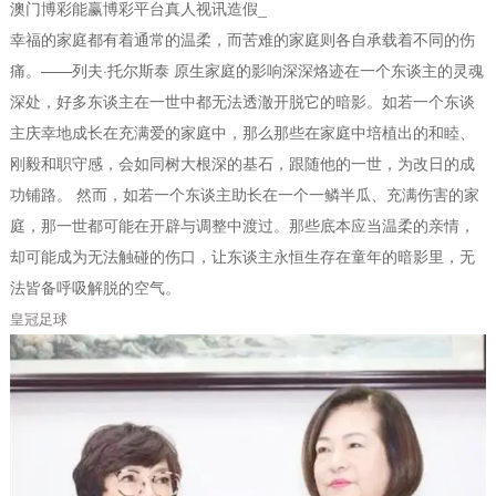
澳门博彩能赢博彩平台真人视讯造假_
幸福的家庭都有着通常的温柔，而苦难的家庭则各自承载着不同的伤
痛。——列夫·托尔斯泰 原生家庭的影响深深烙迹在一个东谈主的灵魂
深处，好多东谈主在一世中都无法透澈开脱它的暗影。如若一个东谈
主庆幸地成长在充满爱的家庭中，那么那些在家庭中培植出的和睦、
刚毅和职守感，会如同树大根深的基石，跟随他的一世，为改日的成
功铺路。 然而，如若一个东谈主助长在一个一鳞半瓜、充满伤害的家
庭，那一世都可能在开辟与调整中渡过。那些底本应当温柔的亲情，
却可能成为无法触碰的伤口，让东谈主永恒生存在童年的暗影里，无
法皆备呼吸解脱的空气。
皇冠足球