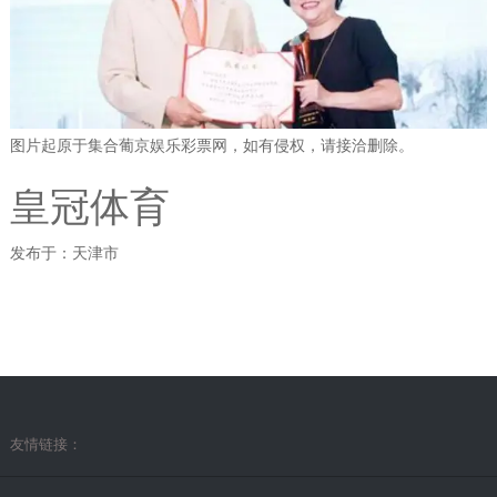
图片起原于集合葡京娱乐彩票网，如有侵权，请接洽删除。
皇冠体育
发布于：天津市
友情链接：