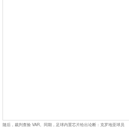
随后，裁判查验 VAR。同期，足球内置芯片给出论断：克罗地亚球员