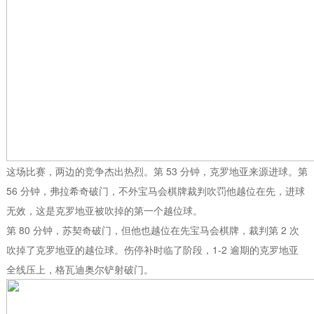
这场比赛，两边的竞争杰出热烈。第 53 分钟，克罗地亚来源进球。第
56 分钟，弗拉希奇破门，不外宝马会棋牌裁判吹罚他越位在先，进球
无效，这是克罗地亚被吹掉的第一个越位球。
第 80 分钟，苏契奇破门，但他也越位在先宝马会棋牌，裁判第 2 次
吹掉了克罗地亚的越位球。伤停补时临了阶段，1-2 逾期的克罗地亚
全线压上，格瓦迪奥尔铲射破门。