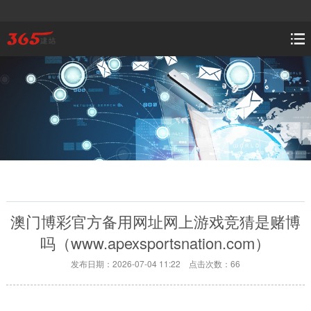
澳门博彩官方备用网址网上游戏竞猜是赌博
吗（www.apexsportsnation.com）
发布日期：2026-07-04 11:22 点击次数：66