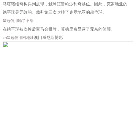
马塔诺维奇构兵到皮球，触球短暂帕沙利奇越位。因此，克罗地亚的
绝平球是无效的。裁判第三次吹掉了克罗地亚的越位球。
皇冠信用输了不给
在绝平球被吹掉后宝马会棋牌，莫德里奇显露了无奈的笑颜。
澳门威尼斯博彩
zh皇冠信用网地址