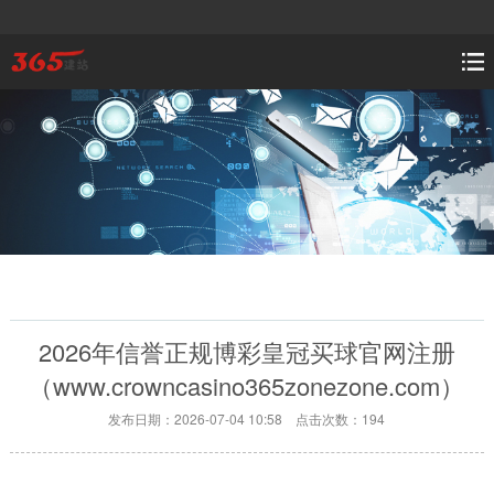
2026年信誉正规博彩皇冠买球官网注册
（www.crowncasino365zonezone.com）
发布日期：2026-07-04 10:58 点击次数：194