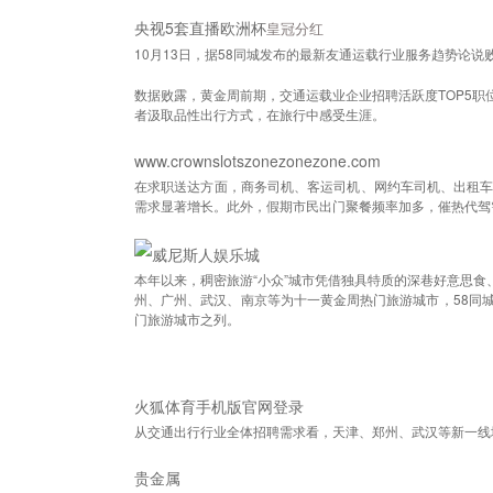
央视5套直播欧洲杯
皇冠分红
10月13日，据58同城发布的最新友通运载行业服务趋势论
数据败露，黄金周前期，交通运载业企业招聘活跃度TOP5
者汲取品性出行方式，在旅行中感受生涯。
www.crownslotszonezonezone.com
在求职送达方面，商务司机、客运司机、网约车司机、出租
需求显著增长。此外，假期市民出门聚餐频率加多，催热代驾
本年以来，稠密旅游“小众”城市凭借独具特质的深巷好意思
州、广州、武汉、南京等为十一黄金周热门旅游城市，58同
门旅游城市之列。
火狐体育手机版官网登录
从交通出行行业全体招聘需求看，天津、郑州、武汉等新一线
贵金属