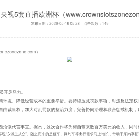
5套直播欧洲杯（www.crownslotszonezone
发布日期：2026-05-16 05:28 点击次数：149
ezonezone.com）
全员开足马力。
商环境、降低经营成本的重要举措。要持续压减罚款事项，对违反法定权
自由裁量权，加大对乱罚款的整治力度，完善协同治理和联合惩戒机制，
西洽谈代言事宜。据悉，这次合作将为梅西带来数百万美元的收入，同时
再现“东谈主从众”。随之而来的是租车、网约车等出行需求马上增长，带动干系岗亭