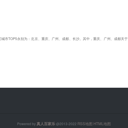
热门城市TOP5永别为：北京、重庆、广州、成都、长沙。其中，重庆、广州、成都关
真人百家乐
RSS地图
HTML地图
Powered by
@2013-2022