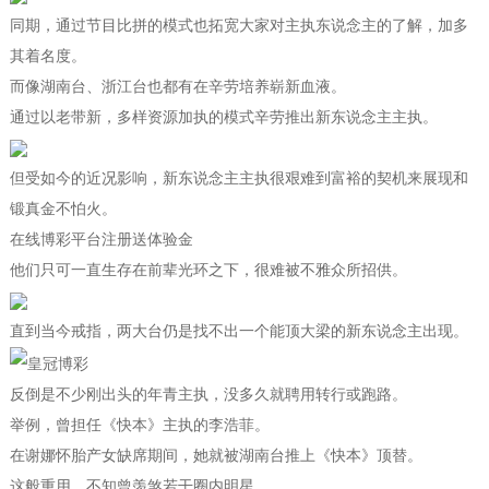
同期，通过节目比拼的模式也拓宽大家对主执东说念主的了解，加多
其着名度。
而像湖南台、浙江台也都有在辛劳培养崭新血液。
通过以老带新，多样资源加执的模式辛劳推出新东说念主主执。
但受如今的近况影响，新东说念主主执很艰难到富裕的契机来展现和
锻真金不怕火。
在线博彩平台注册送体验金
他们只可一直生存在前辈光环之下，很难被不雅众所招供。
直到当今戒指，两大台仍是找不出一个能顶大梁的新东说念主出现。
反倒是不少刚出头的年青主执，没多久就聘用转行或跑路。
举例，曾担任《快本》主执的李浩菲。
在谢娜怀胎产女缺席期间，她就被湖南台推上《快本》顶替。
这般重用，不知曾羡煞若干圈内明星。