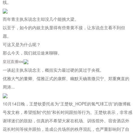
线。
而年青主执东说念主却没几个能挑大梁。
以至于，如今的内娱主执显得有些青黄不接，让东说念主看不到但
愿。
可这又是为什么呢？
那么今天，我们就沿途来聊聊。
皇冠直播ios
一谈起主执东说念主，概括实力最过硬的莫过于央视。
优雅大气的董卿、儒雅正式的康辉、幽默天确凿撒贝宁、郑重爽直的
周涛...
10月14日晚，王楚钦委托名为“王楚钦_HOPE的氢气球工坊”的微博账
号发文称，希望抵制“代拍”和长时间跟拍等行为。王楚钦表示，非常感
谢球迷们的鼓励，但真的不希望大家在机场、训练馆外、宿舍酒店外
花长时间等候并跟拍，造成公共场所的秩序混乱，也严重影响到了自