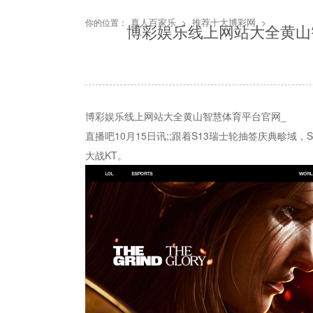
真人百家乐
推荐十大博彩网
你的位置：
>
>
博彩娱乐线上网站大全黄山智慧
博彩娱乐线上网站大全黄山智慧体育平台官网_
直播吧10月15日讯;;跟着S13瑞士轮抽签庆典畛域
大战KT。