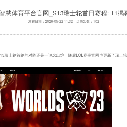
体育平台官网_S13瑞士轮首日赛程: T1揭幕
发布日期：2026-05-22 11:32 点击次数：102
，S13瑞士轮首轮的对阵还是一说念出炉，随后LOL赛事官网也更新了瑞士