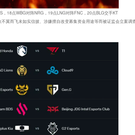
，18点WBG对阵NRG，19点LNG对阵FNC，20点BLG交手KT
995万元存款不翼而飞未如实信披、涉嫌擅自改变募集资金用途等而被证监会立