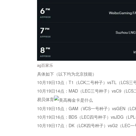
ag百家乐
具体如下（以下均为北京技能）
10月19日13点：T1（LCK二号种子）vsTL（LCS
10月19日14点：MAD（LEC三号种子）vsC9（LC
易贝体育
10月19日15点：GAM（VCS一号种子）vsGEN（L
10月19日16点：BDS（LEC四号种子）vsJDG（L
10月19日17点：DK（LCK四号种子）vsG2（LEC