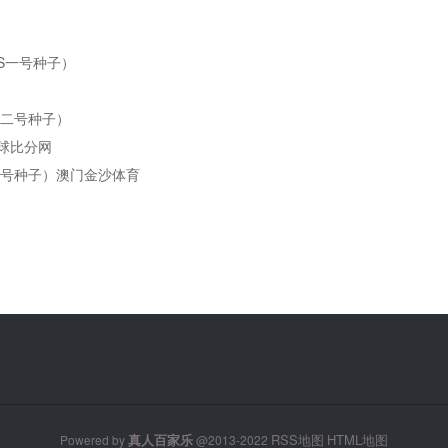
CS一号种子）
EC二号种子）
球比分网
CK三号种子）澳门金沙体育
真人百家乐
RSS地图
HTML地图
Powered by
@2013-2022