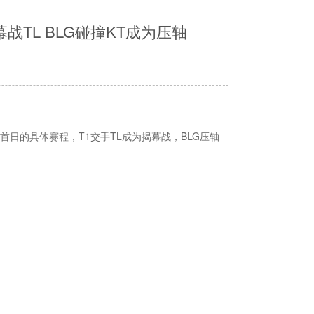
战TL BLG碰撞KT成为压轴
轮首日的具体赛程，T1交手TL成为揭幕战，BLG压轴