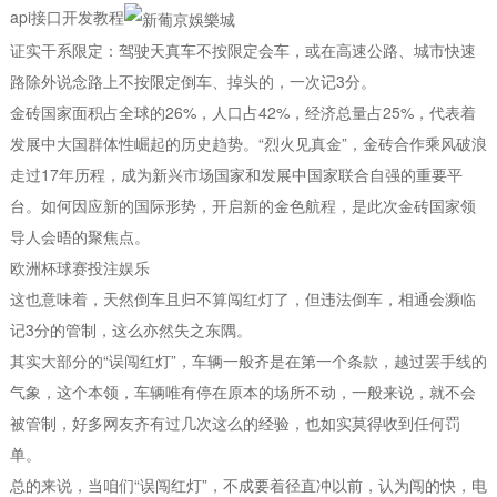
api接口开发教程
证实干系限定：驾驶天真车不按限定会车，或在高速公路、城市快速
路除外说念路上不按限定倒车、掉头的，一次记3分。
金砖国家面积占全球的26%，人口占42%，经济总量占25%，代表着
发展中大国群体性崛起的历史趋势。“烈火见真金”，金砖合作乘风破浪
走过17年历程，成为新兴市场国家和发展中国家联合自强的重要平
台。如何因应新的国际形势，开启新的金色航程，是此次金砖国家领
导人会晤的聚焦点。
欧洲杯球赛投注娱乐
这也意味着，天然倒车且归不算闯红灯了，但违法倒车，相通会濒临
记3分的管制，这么亦然失之东隅。
其实大部分的“误闯红灯”，车辆一般齐是在第一个条款，越过罢手线的
气象，这个本领，车辆唯有停在原本的场所不动，一般来说，就不会
被管制，好多网友齐有过几次这么的经验，也如实莫得收到任何罚
单。
总的来说，当咱们“误闯红灯”，不成要着径直冲以前，认为闯的快，电