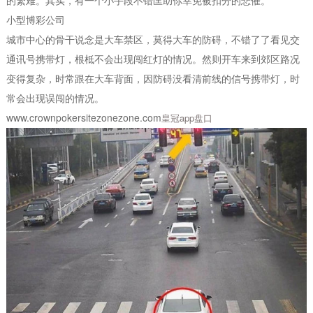
的繁难。其实，有一个小手段不错匡助你幸免被扣分的悲催。
小型博彩公司
城市中心的骨干说念是大车禁区，莫得大车的防碍，不错了了看见交
通讯号携带灯，根柢不会出现闯红灯的情况。然则开车来到郊区路况
变得复杂，时常跟在大车背面，因防碍没看清前线的信号携带灯，时
常会出现误闯的情况。
www.crownpokersitezonezone.com
皇冠app盘口