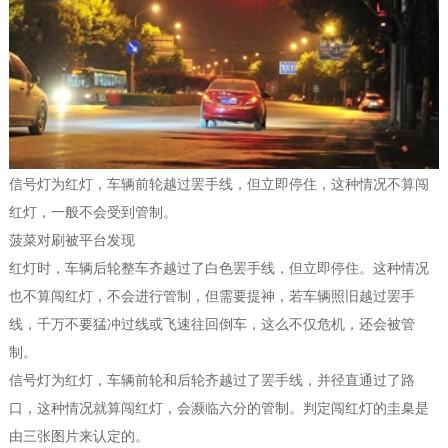
信号灯为红灯，车辆前轮越过罢手线，但立即停住，这种情况不算闯
红灯，一般不会受到管制。
菠菜对刷被平台发现
红灯时，车辆后轮整车齐越过了白色罢手线，但立即停住。这种情况
也不算闯红灯，不会进行管制，但需要提神，若车辆照旧越过罢手
线，千万不要猛冲过线或飞速往回倒车，这么不仅危机，还会被管
制。
信号灯为红灯，车辆前轮和后轮齐越过了罢手线，并径直通过了路
口，这种情况就算闯红灯，会濒临六分的管制。判定闯红灯的圭臬是
由三张图片来认定的。