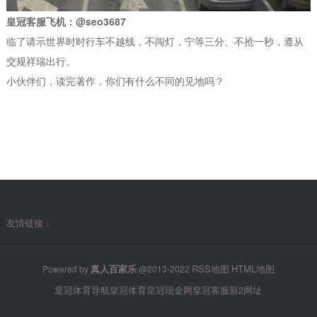
皇冠客服飞机：@seo3687
临了请示世界时时行车不越线，不闯灯，宁等三分、不抢一秒，遵从
交规祥瑞出行。
小伙伴们，读完著作，你们有什么不同的见地吗？
友情链接：
真人百家乐
RSS地图
HTML地图
Powered by
@2013-2022
皇冠体育导航
皇冠体育
皇冠现金网
皇冠客服
新2网址