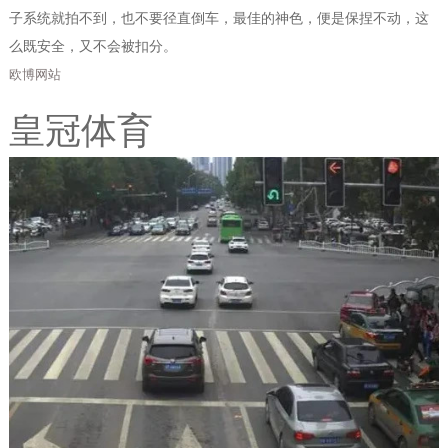
子系统就拍不到，也不要径直倒车，最佳的神色，便是保捏不动，这
么既安全，又不会被扣分。
欧博网站
皇冠体育