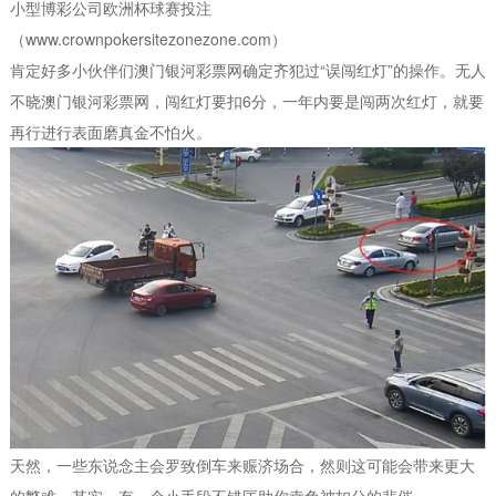
小型博彩公司欧洲杯球赛投注
（www.crownpokersitezonezone.com）
肯定好多小伙伴们澳门银河彩票网确定齐犯过“误闯红灯”的操作。无人
不晓澳门银河彩票网，闯红灯要扣6分，一年内要是闯两次红灯，就要
再行进行表面磨真金不怕火。
天然，一些东说念主会罗致倒车来赈济场合，然则这可能会带来更大