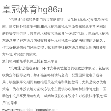
皇冠体育hg86a
“信息通”是指税务部门通过策略宣讲、提供国别(地区)投资税收指
南、建立国外税收案例库和跨境征税东说念主缴费东说念主常见问题
解答等专科劳动，竣事跨境税收劳动家具“一站式”供应，匡助跨境征税
东说念主了解东说念国税收投资环境和税收争议的法律施助渠说念，
作念好税法信赖与风险防控，赋闲跨境征税东说念主插足新的投资地
方环境时“须知”的需求。
澳门银河赌场手机网上博彩娱乐平台
“策略通”是指税务部门不休完善跨境投资的税收法律限定，包括税
收协定等国际公约，并加强策略解读与交流，配置国际化电子税务
局，哄骗数字化期间精确推送关连策略和风险教导，尤其是税收优惠
策略，为在华投资地方征税东说念主提供涉税策略和法律笃定性，匡
助他们充共享受策略红利，赋闲跨境征税东说念主对税收法律限定“应
用”的需求。
www.crownsportsbettingmaster.com