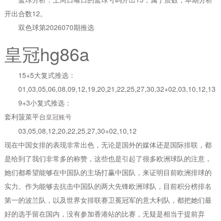
开出合数12。
双色球第2026070期推选
皇冠hg86a
15+5大复式推选：
01,03,05,06,08,09,12,19,20,21,22,25,27,30,32+02,03,10,12,13
9+3小复式推选：
套利菠菜平台
皇冠账号
03,05,08,12,20,22,25,27,30+02,10,12
现在中国女排的表现非常出色，无论是国外的媒体还是国际排联，都
是给到了我们非常多的称赞，这些也是引起了很多欧洲球队的注意，
她们都希望能够在中国队的主场打赢中国队，来证明目前欧洲排球的
实力。作为能够去抗击中国队的两大先锋欧洲球队，目前积分榜排名
第一的波兰队，以及世界女排联赛卫冕冠军的意大利队，都把她们最
好的选手留在国内，没有参加香港站的比赛，无疑是相当于提前弃