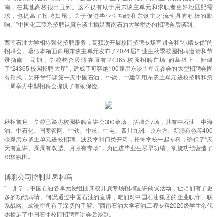
南，在其他高校很出丑到。这不仅有助于用东谈主单元和求职者更好地匹配需
求，也提高了招聘扫尾，关于促进毕业生功绩和东谈主才流动具有积极的影
响。”中国化工联系招聘认真东谈主插足西南石油大学举办的招聘会后谈到。
西南石油大学相持强化招聘服务，高频次开展校园招聘专场宣讲会和“小精专优”的
招聘会。暑假本领面向用东谈主单元发布了2024届毕业生秋季校园招聘邀请和节
录指南。同期，学校整合股源在原有“24365·校园招聘广场”的基础上，新建
了“24365·校园招聘大厅”，建成了可容纳100家用东谈主单元参会的大型招聘会固
有形式，为开学行课第一天中国石油、中铁、中建等用东谈主单元进校招聘和第
一周举办中型招聘会提供了有劲保险。
秋招首月，学校已举办校园招聘宣讲会300余场、招聘会7场，共有中石油、中海
油、中石化、国度管网、中铁、中核、中电、四川九洲、京东方、新疆有色等400
余家用东谈主单元进校招聘，波及学科门类开阔，粉饰学校一起专科，确保了“天
天有宣讲、周周有双选、月月有专场”，为促进毕业生尽早功绩、凯旋功绩营造了
积极氛围。
博彩公司控制世界杯吗
“一开学，中国石油各单元便组团来校开展专场招聘宣讲商议活动，让咱们有了更
多的功绩聘请。何况通过中国石油的宣讲，咱们对中国石油集团的企业职守、联
系战略、成漫空间有了深切的了解。”西南石油大学石油工程专科2020级学生余代
杰插足了中国石油校园招聘宣讲会后谈到。