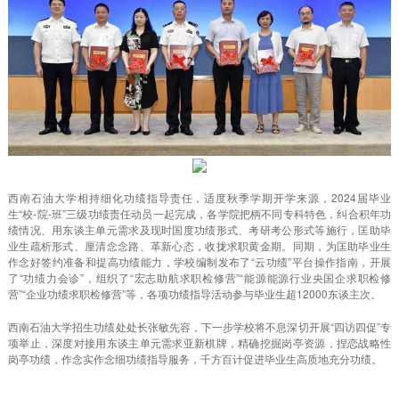
西南石油大学相持细化功绩指导责任，适度秋季学期开学来源，2024届毕业
生“校-院-班”三级功绩责任动员一起完成，各学院把柄不同专科特色，纠合积年功
绩情况、用东谈主单元需求及现时国度功绩形式、考研考公形式等施行，匡助毕
业生疏析形式、厘清念念路、革新心态，收拢求职黄金期。同期，为匡助毕业生
作念好签约准备和提高功绩能力，学校编制发布了“云功绩”平台操作指南，开展
了“功绩力会诊”，组织了“宏志助航求职检修营”“能源能源行业央国企求职检修
营”“企业功绩求职检修营”等，各项功绩指导活动参与毕业生超12000东谈主次。
西南石油大学招生功绩处处长张敏先容，下一步学校将不息深切开展“四访四促”专
项举止，深度对接用东谈主单元需求亚新棋牌，精确挖掘岗亭资源，捏恋战略性
岗亭功绩，作念实作念细功绩指导服务，千方百计促进毕业生高质地充分功绩。