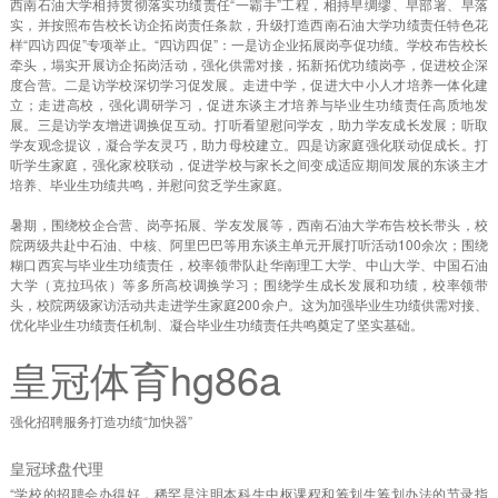
西南石油大学相持贯彻落实功绩责任“一霸手”工程，相持早绸缪、早部署、早落
实，并按照布告校长访企拓岗责任条款，升级打造西南石油大学功绩责任特色花
样“四访四促”专项举止。“四访四促”：一是访企业拓展岗亭促功绩。学校布告校长
牵头，塌实开展访企拓岗活动，强化供需对接，拓新拓优功绩岗亭，促进校企深
度合营。二是访学校深切学习促发展。走进中学，促进大中小人才培养一体化建
立；走进高校，强化调研学习，促进东谈主才培养与毕业生功绩责任高质地发
展。三是访学友增进调换促互动。打听看望慰问学友，助力学友成长发展；听取
学友观念提议，凝合学友灵巧，助力母校建立。四是访家庭强化联动促成长。打
听学生家庭，强化家校联动，促进学校与家长之间变成适应期间发展的东谈主才
培养、毕业生功绩共鸣，并慰问贫乏学生家庭。
暑期，围绕校企合营、岗亭拓展、学友发展等，西南石油大学布告校长带头，校
院两级共赴中石油、中核、阿里巴巴等用东谈主单元开展打听活动100余次；围绕
糊口西宾与毕业生功绩责任，校率领带队赴华南理工大学、中山大学、中国石油
大学（克拉玛依）等多所高校调换学习；围绕学生成长发展和功绩，校率领带
头，校院两级家访活动共走进学生家庭200余户。这为加强毕业生功绩供需对接、
优化毕业生功绩责任机制、凝合毕业生功绩责任共鸣奠定了坚实基础。
皇冠体育hg86a
强化招聘服务打造功绩“加快器”
皇冠球盘代理
“学校的招聘会办得好，稀罕是注明本科生中枢课程和筹划生筹划办法的节录指