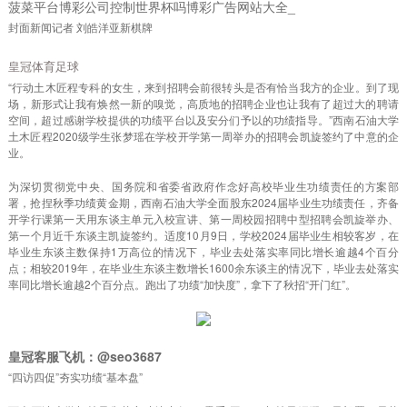
菠菜平台博彩公司控制世界杯吗博彩广告网站大全_
封面新闻记者 刘皓洋亚新棋牌
皇冠体育足球
“行动土木匠程专科的女生，来到招聘会前很转头是否有恰当我方的企业。到了现
场，新形式让我有焕然一新的嗅觉，高质地的招聘企业也让我有了超过大的聘请
空间，超过感谢学校提供的功绩平台以及安分们予以的功绩指导。”西南石油大学
土木匠程2020级学生张梦瑶在学校开学第一周举办的招聘会凯旋签约了中意的企
业。
为深切贯彻党中央、国务院和省委省政府作念好高校毕业生功绩责任的方案部
署，抢捏秋季功绩黄金期，西南石油大学全面股东2024届毕业生功绩责任，齐备
开学行课第一天用东谈主单元入校宣讲、第一周校园招聘中型招聘会凯旋举办、
第一个月近千东谈主凯旋签约。适度10月9日，学校2024届毕业生相较客岁，在
毕业生东谈主数保持1万高位的情况下，毕业去处落实率同比增长逾越4个百分
点；相较2019年，在毕业生东谈主数增长1600余东谈主的情况下，毕业去处落实
率同比增长逾越2个百分点。跑出了功绩“加快度”，拿下了秋招“开门红”。
皇冠客服飞机：@seo3687
“四访四促”夯实功绩“基本盘”