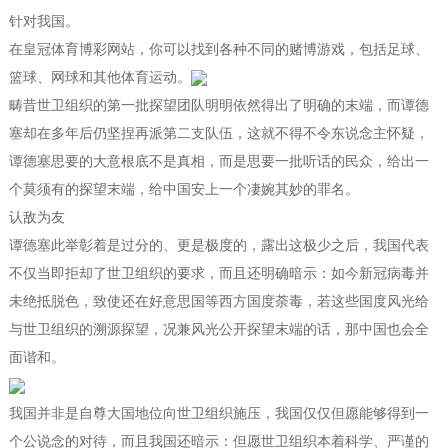
针对我国。
在皇冠体育博彩网站，你可以找到各种不同的赌博游戏，包括足球、
篮球、网球和其他体育运动。
畴昔世卫组织的第一批探望团队明明依然得出了明确的末端，而谭德
塞却在多年后仍坚捏再派第二支队伍，这就不得不令东说念主怀疑，
谭德塞思要的大意根底不是真相，而是思要一批听话的民众，给出一
个莫须有的探望末端，给中国安上一个凄婉其妙的罪名。
认敌为友
谭德塞此举彰着是过分的、更是极度的，露出这极少之后，我国代表
不仅当即拒却了世卫组织的要求，而且还明确暗示：如今新冠病毒并
未绝抵脱色，致使还在好意思国等西方国度荼毒，若这些国度风光给
与世卫组织的溯源探望，况兼风光公开探望末端的话，那中国也会全
面谐和。
我国并非是自尊大国地位向世卫组织施压，我国仅仅但愿能够得到一
个公说念的对待，而且我国还暗示：但愿世卫组织本着科学、严谨的