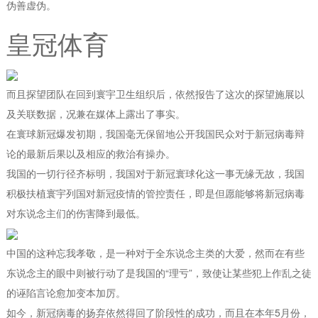
伪善虚伪。
皇冠体育
而且探望团队在回到寰宇卫生组织后，依然报告了这次的探望施展以
及关联数据，况兼在媒体上露出了事实。
在寰球新冠爆发初期，我国毫无保留地公开我国民众对于新冠病毒辩
论的最新后果以及相应的救治有操办。
我国的一切行径齐标明，我国对于新冠寰球化这一事无缘无故，我国
积极扶植寰宇列国对新冠疫情的管控责任，即是但愿能够将新冠病毒
对东说念主们的伤害降到最低。
中国的这种忘我孝敬，是一种对于全东说念主类的大爱，然而在有些
东说念主的眼中则被行动了是我国的“理亏”，致使让某些犯上作乱之徒
的诬陷言论愈加变本加厉。
如今，新冠病毒的扬弃依然得回了阶段性的成功，而且在本年5月份，