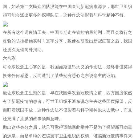
国，如若第二支民众团队没能在中国查到新冠病毒源泉，那世卫组织
很可能会派出更多的探望队伍，这种作念法彰着与科学精神不符。
在所有这个词疫情工夫，中国长期走在管控的最前列，而且会将行之
灵验的防控措施实时向寰宇分享，致使在研发出新冠疫苗之后，我国
还屡次无偿向外捐助。
六合彩
可令东说念主心寒的是，我国如斯激昂大义的作念法，最终非但莫得
换来任何感恩，反而遭到了某些别有悉心之东说念主的诬陷。
最让东说念主生疑的是，早在我国爆发新冠疫情之前，西方国度依然
有了新冠疫情的患者，可世卫组织不派东说念主去这些国度探望，反
而盯着我国不放，这种作念法不仅彰着与科学精神以火去蛾中，而且
还充满了油腻的政事倾向意味。
抛出这些身分之后，就只可觉得谭德塞此举并不是为了探望新冠病毒
的源泉，而是单纯的诳骗寰宇卫生组织的权柄、诳骗新冠疫情事件来