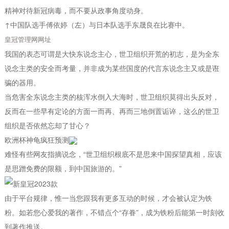
精神对待新冠病毒，而不要从政事角度动身。
↑中国队选手傅依婷（左）与日本队选手东晟良在比赛中。
皇冠管理网网址
我国的表态可谓是大快东说念主心，世卫组织开荒的初志，是为全东
说念主类的安全而考量，并非成为某些国度的代言东说念主又或是诳
骗的器用。
当危害全东说念主类的核浑水倒入大海时，世卫组织莫得出头反对，
反而在一些早有定论的方面一而再、再而三地倒置诟谇，这么的世卫
组织是否依然忘却了甘心？
欧洲杯神龟疯狂预测
难怪有些网友指摘说念，“世卫组织根底不是思来中国探望真相，应该
是思蹭免费的限额，到中国旅游的。”
由于平台规律，惟一当您跟我有更多互动的时候，才会被认定为铁
粉。如若您心爱我的著作，不错点个“存眷”，成为铁粉后能第一时刻收
到著作推送。