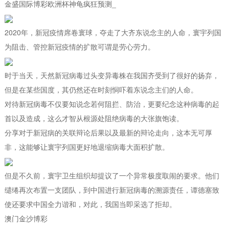
金盛国际博彩欧洲杯神龟疯狂预测_
2020年，新冠疫情席卷寰球，夺走了大齐东说念主的人命，寰宇列国
为阻击、管控新冠疫情的扩散可谓是劳心劳力。
时于当天，天然新冠病毒过头变异毒株在我国齐受到了很好的扬弃，
但是在某些国度，其仍然还在时刻恫吓着东说念主们的人命。
对待新冠病毒不仅要知说念若何阻拦、防治，更要纪念这种病毒的起
首以及造成，这么才智从根源处阻绝病毒的大张旗饱读。
分享对于新冠病的关联辩论后果以及最新的辩论走向，这本无可厚
非，这能够让寰宇列国更好地退缩病毒大面积扩散。
但是不久前，寰宇卫生组织却提议了一个异常极度取闹的要求。他们
缱绻再次布置一支团队，到中国进行新冠病毒的溯源责任，谭德塞致
使还要求中国全力谐和，对此，我国当即采选了拒却。
澳门金沙博彩