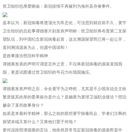
世卫组织也厚爱晓谕：新冠疫情不再被列为海外及存眷事件。
蓝本以为，新冠病毒将透顶沦为常态化，可没思到就在前不久，寰宇
卫生组织的总处事谭德塞片刻发表声明称：世卫组织将布置第二支探
望队伍，到中国纪念新冠病毒起首，这次溯源探望而已将一起公开，
直到溯清源泉为止，但愿中国谐和！
是政事接洽照旧科学精神
谭德塞发表的声明可谓是言外之意，不仅将新冠病毒的源泉直指我
国，更是试图通过世卫组织的号召力向我国施压。
谭德塞发表声明之后，令全寰宇为之哗然，尤其是不少国东说念主纷
繁质疑其此举的委果操办是什么？是确凿为寰球卫滋职业接洽？照旧
掺杂了某些政事身分？
如若是本着科学精神，那么之前的那些寰宇病毒民众、学者们注释的
探望末端又算什么？又将他们置于何地？
更何况按照谭德塞的言论，他依然异常笃定新冠病毒的源泉即是中