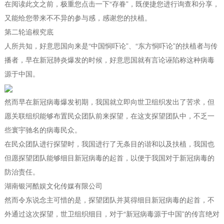
在阅读此文之前，极重您点击一下“存眷”，既便捷您进行询查和分享，
又能给您带来不不异的参与感，感谢您的扶植。
第二轮追根究底
人所共知，好意思国向来是“中国恫吓论”、“东方恫吓论”的扶植者与传
播者，早在新冠肺炎爆发的时候，好意思国就有言论诬陷称这种病毒
源于中国。
然而早在新冠病毒爆发初期，我国就立即向世卫组织发出了苦求，但
愿关联组织能够布置民众团队前来探望，在这支探望团队中，不乏一
些寰宇驰名的病毒民众。
在民众团队进行探望时，我国进行了无条目的谐和以及扶植，我国也
但愿探望团队能够细目新冠病毒的起首，以便于我国对于新冠病毒的
防治责任。
湖南银河酷娱文化传媒有限公司
然而令东说念主可惜的是，探望团队并莫得细目新冠病毒的起首，不
外通过这次探望，世卫组织细目，对于“新冠病毒源于中国”的传言绝对