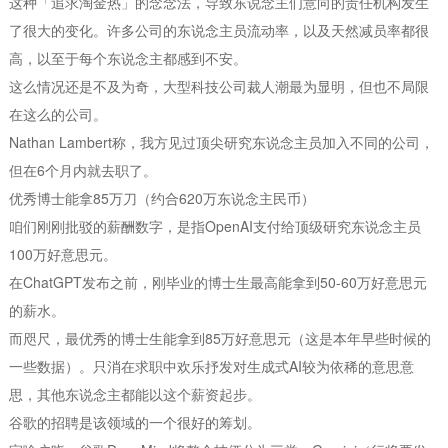
这种「追求淘金热」的念念法，导致东说念主们意向的责任机构发生
了很大的变化。许多公司的东说念主员流动率，以及天然减员率都很
高，以至于每个东说念主都感到不安。
这么情况还是不及为奇，大型科技公司裁人潮最为显明，但也不局限
在这么的公司。
Nathan Lambert称，我方见过顶尖研究东说念主员加入不同的公司，
但在6个月内就去职了。
优秀博士能拿85万刀（约合620万东说念主民币）
咱们刚刚批驳的薪酬数字，是指OpenAI支付给顶级研究东说念主员
100万好意思元。
在ChatGPT发布之前，刚毕业的博士生最高能拿到50-60万好意思元
的薪水。
而咫尺，最优秀的博士生能拿到85万好意思元（这是本年早些时候的
一些数据）。只消在求职中欢乐抒发对生成式AI较为依稀的意思意
思，其他东说念主都能以这个薪资起步。
谷歌的招聘是该领域的一个很好的筹划。