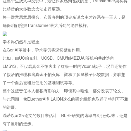
在整个生成式AI投资中，最让作家感到雀跃的是，Transformer架构将
比畴昔的大多数念念法走得更远。
将一群意思意思投合、布景各别的顶尖东说念主才连系在一王人，是
确保咱们挖掘Transformer最大后劲的绝佳模样。
学术界仍然举足轻重
在GenAI革射中，学术界仍将深切蹙迫作用。
比如，由UC伯克利、UCSD、CMU和MBZUAI等机构共建造的
LMSYS，不仅磨真金不怕火出了红极一时的Vicuna模子，况且还制作
了接洽的推理和磨真金不怕火库，聚积了多量模子比较数据，并联想
了一个自后被粗拙使用的基准测试等等。
整个这些责任本人都很有影响力，即便其中唯惟一部分发表了论文。
与此同期，像EluetherAI和LAION这么的研究组织也取得了特别可不雅
的进展。
淌若以arXiv论文的数目来估计，RLHF研究的速率自8月份以来，还是
有了显明的进步。