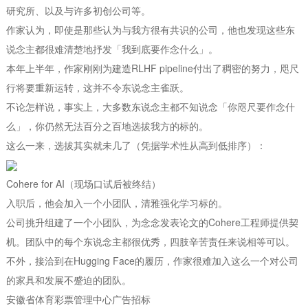
研究所、以及与许多初创公司等。
作家认为，即使是那些认为与我方很有共识的公司，他也发现这些东
说念主都很难清楚地抒发「我到底要作念什么」。
本年上半年，作家刚刚为建造RLHF pipeline付出了稠密的努力，咫尺
行将要重新运转，这并不令东说念主雀跃。
不论怎样说，事实上，大多数东说念主都不知说念「你咫尺要作念什
么」，你仍然无法百分之百地选拔我方的标的。
这么一来，选拔其实就未几了（凭据学术性从高到低排序）：
Cohere for AI（现场口试后被终结）
入职后，他会加入一个小团队，清雅强化学习标的。
公司挑升组建了一个小团队，为念念发表论文的Cohere工程师提供契
机。团队中的每个东说念主都很优秀，四肢辛苦责任来说相等可以。
不外，接洽到在Hugging Face的履历，作家很难加入这么一个对公司
的家具和发展不蹙迫的团队。
安徽省体育彩票管理中心广告招标