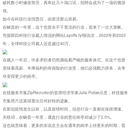
破耗数小时修改简历，再奔赴几十场口试，招聘会成为了一场饥饿游
戏。
如今在科技行业找责任，由衷没那么容易。
在畴昔的一年里，这个也曾永不千里没的行业，迎来了一次大算帐。
凭据跟踪科技行业裁人情况的网站Layoffs.fyi报说念，2022年和2023
年，全球科技公司裁人还是越过40万。
在裁人一年后，许多求职者仍然濒临着严峻的服务体式。在这个也曾
意味着高薪、丰厚福利的有保险的行业里，他们必须戮力拼杀，去争
夺变得更少的岗亭。
在线服务市集ZipRecruiter的首席经济学家Julia Pollak示意，科技服务
市集咫尺还莫得显出任何好转的迹象。
在新冠疫情发生以前，以及疫情时间，信息行业一直都在保抓增速。
关联词，在畴昔一年里，通盘行业的责任岗亭却减少了2.5%。
这也就意味着，更多的东说念主会在通常的岗亭上待更长的时期，晋