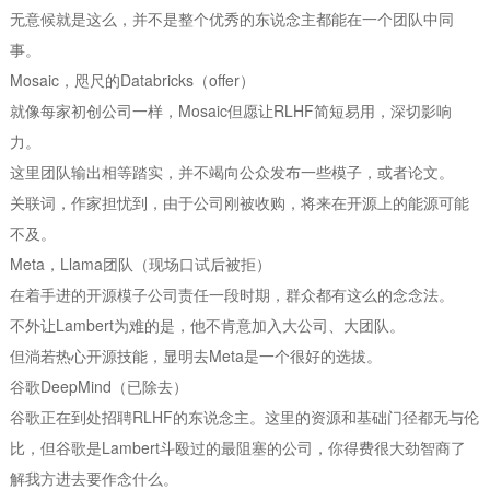
无意候就是这么，并不是整个优秀的东说念主都能在一个团队中同
事。
Mosaic，咫尺的Databricks（offer）
就像每家初创公司一样，Mosaic但愿让RLHF简短易用，深切影响
力。
这里团队输出相等踏实，并不竭向公众发布一些模子，或者论文。
关联词，作家担忧到，由于公司刚被收购，将来在开源上的能源可能
不及。
Meta，Llama团队（现场口试后被拒）
在着手进的开源模子公司责任一段时期，群众都有这么的念念法。
不外让Lambert为难的是，他不肯意加入大公司、大团队。
但淌若热心开源技能，显明去Meta是一个很好的选拔。
谷歌DeepMind（已除去）
谷歌正在到处招聘RLHF的东说念主。这里的资源和基础门径都无与伦
比，但谷歌是Lambert斗殴过的最阻塞的公司，你得费很大劲智商了
解我方进去要作念什么。