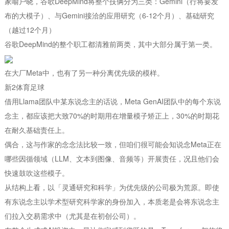
家喻户晓，谷歌DeepMind将整个技俩分为三类：Gemini（行将要发
布的大模子）、与Gemini接洽的应用研究（6-12个月）、基础研究
（越过12个月）
谷歌DeepMind的整个职工都清雅前两类，其中大部分属于第一类。
在大厂Meta中，也有了另一种分离优先级的模样。
新2体育足球
借用Llama团队中某东说念主的话说，Meta GenAI团队中的每个东说
念主，都应该把大致70%的时期用在增量模子矫正上，30%的时期花
在耐久基础责任上。
偶合，这与作家的念念法比较一致，但咱们很可能会知说念Meta正在
哪些因循领域（LLM、文本到图像、音频等）开展责任，况且他们会
快速鼓吹这些模子。
从结构上看，以「灵通研究和科学」为优先级的公司极为荒原。即使
有东说念主以学术型研究科学家的身份加入，本质老是会将东说念主
们拉入交易需求中（尤其是在初创公司）。