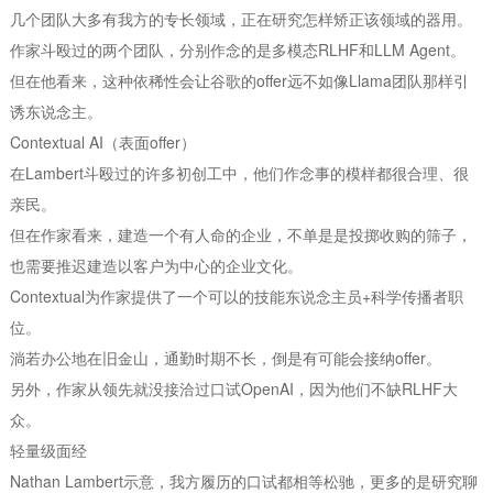
几个团队大多有我方的专长领域，正在研究怎样矫正该领域的器用。
作家斗殴过的两个团队，分别作念的是多模态RLHF和LLM Agent。
但在他看来，这种依稀性会让谷歌的offer远不如像Llama团队那样引
诱东说念主。
Contextual AI（表面offer）
在Lambert斗殴过的许多初创工中，他们作念事的模样都很合理、很
亲民。
但在作家看来，建造一个有人命的企业，不单是是投掷收购的筛子，
也需要推迟建造以客户为中心的企业文化。
Contextual为作家提供了一个可以的技能东说念主员+科学传播者职
位。
淌若办公地在旧金山，通勤时期不长，倒是有可能会接纳offer。
另外，作家从领先就没接洽过口试OpenAI，因为他们不缺RLHF大
众。
轻量级面经
Nathan Lambert示意，我方履历的口试都相等松驰，更多的是研究聊