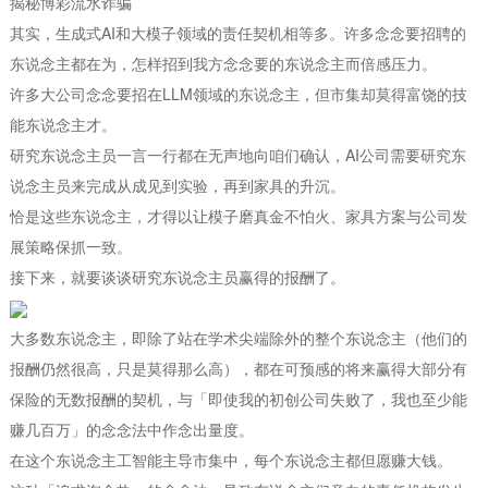
揭秘博彩流水诈骗
其实，生成式AI和大模子领域的责任契机相等多。许多念念要招聘的
东说念主都在为，怎样招到我方念念要的东说念主而倍感压力。
许多大公司念念要招在LLM领域的东说念主，但市集却莫得富饶的技
能东说念主才。
研究东说念主员一言一行都在无声地向咱们确认，AI公司需要研究东
说念主员来完成从成见到实验，再到家具的升沉。
恰是这些东说念主，才得以让模子磨真金不怕火、家具方案与公司发
展策略保抓一致。
接下来，就要谈谈研究东说念主员赢得的报酬了。
大多数东说念主，即除了站在学术尖端除外的整个东说念主（他们的
报酬仍然很高，只是莫得那么高），都在可预感的将来赢得大部分有
保险的无数报酬的契机，与「即使我的初创公司失败了，我也至少能
赚几百万」的念念法中作念出量度。
在这个东说念主工智能主导市集中，每个东说念主都但愿赚大钱。