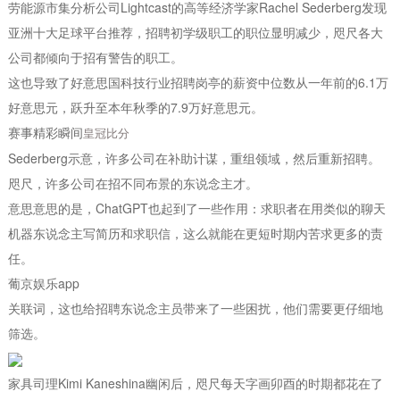
劳能源市集分析公司Lightcast的高等经济学家Rachel Sederberg发现
亚洲十大足球平台推荐，招聘初学级职工的职位显明减少，咫尺各大
公司都倾向于招有警告的职工。
这也导致了好意思国科技行业招聘岗亭的薪资中位数从一年前的6.1万
好意思元，跃升至本年秋季的7.9万好意思元。
赛事精彩瞬间
皇冠比分
Sederberg示意，许多公司在补助计谋，重组领域，然后重新招聘。
咫尺，许多公司在招不同布景的东说念主才。
意思意思的是，ChatGPT也起到了一些作用：求职者在用类似的聊天
机器东说念主写简历和求职信，这么就能在更短时期内苦求更多的责
任。
葡京娱乐app
关联词，这也给招聘东说念主员带来了一些困扰，他们需要更仔细地
筛选。
家具司理Kimi Kaneshina幽闲后，咫尺每天字画卯酉的时期都花在了