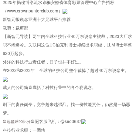
2025年揭秘博彩流水诈骗安徽省体育彩票管理中心广告招标
（www.crownpunterclub.com）
新智元报说念亚洲十大足球平台推荐
裁剪：裁剪部
【新智元导读】两年内全球科技行业40万东说念主被裁，2023大厂求
职不竭爆冷。关联词这位UC伯克利博士却祭出求职经，LLM博士年薪
620万起步。
外洋的科技行业责任者，日子也并不好过。
在2022和2023年，全球的科技公司整个裁掉了越过40万东说念主。
裁人的公司简直囊括了科技行业中的各个赛说念。
剩下的责任岗亭，竞争越来越强烈。找一份技能责任，仍然是一场恶
梦。
皇冠客服飞机：@seo3687
皇冠篮球90比分
科技行业求职：一团糟