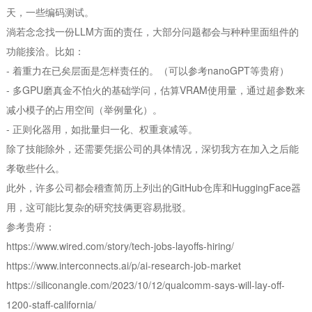
天，一些编码测试。
淌若念念找一份LLM方面的责任，大部分问题都会与种种里面组件的
功能接洽。比如：
- 着重力在已矣层面是怎样责任的。（可以参考nanoGPT等贵府）
- 多GPU磨真金不怕火的基础学问，估算VRAM使用量，通过超参数来
减小模子的占用空间（举例量化）。
- 正则化器用，如批量归一化、权重衰减等。
除了技能除外，还需要凭据公司的具体情况，深切我方在加入之后能
孝敬些什么。
此外，许多公司都会稽查简历上列出的GitHub仓库和HuggingFace器
用，这可能比复杂的研究技俩更容易批驳。
参考贵府：
https://www.wired.com/story/tech-jobs-layoffs-hiring/
https://www.interconnects.ai/p/ai-research-job-market
https://siliconangle.com/2023/10/12/qualcomm-says-will-lay-off-
1200-staff-california/