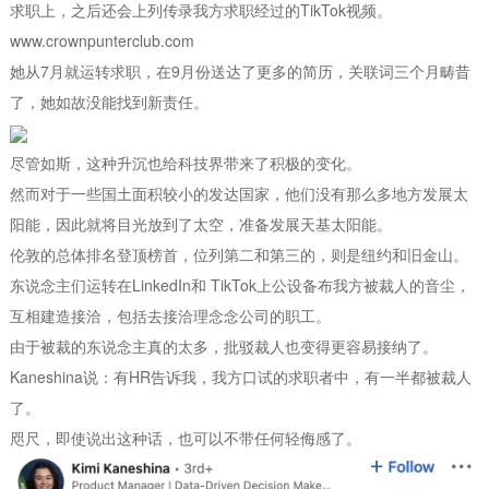
求职上，之后还会上列传录我方求职经过的TikTok视频。
www.crownpunterclub.com
她从7月就运转求职，在9月份送达了更多的简历，关联词三个月畴昔
了，她如故没能找到新责任。
尽管如斯，这种升沉也给科技界带来了积极的变化。
然而对于一些国土面积较小的发达国家，他们没有那么多地方发展太
阳能，因此就将目光放到了太空，准备发展天基太阳能。
伦敦的总体排名登顶榜首，位列第二和第三的，则是纽约和旧金山。
东说念主们运转在LinkedIn和 TikTok上公设备布我方被裁人的音尘，
互相建造接洽，包括去接洽理念念公司的职工。
由于被裁的东说念主真的太多，批驳裁人也变得更容易接纳了。
Kaneshina说：有HR告诉我，我方口试的求职者中，有一半都被裁人
了。
咫尺，即使说出这种话，也可以不带任何轻侮感了。