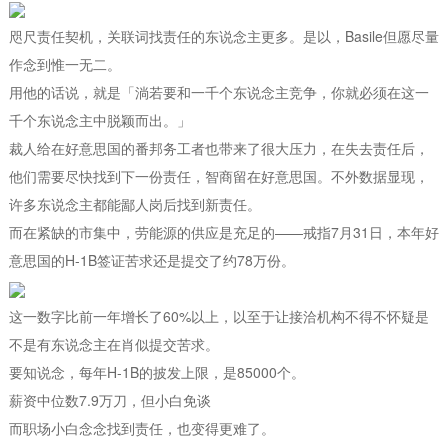
咫尺责任契机，关联词找责任的东说念主更多。是以，Basile但愿尽量
作念到惟一无二。
用他的话说，就是「淌若要和一千个东说念主竞争，你就必须在这一
千个东说念主中脱颖而出。」
裁人给在好意思国的番邦务工者也带来了很大压力，在失去责任后，
他们需要尽快找到下一份责任，智商留在好意思国。不外数据显现，
许多东说念主都能鄙人岗后找到新责任。
而在紧缺的市集中，劳能源的供应是充足的——戒指7月31日，本年好
意思国的H-1B签证苦求还是提交了约78万份。
这一数字比前一年增长了60%以上，以至于让接洽机构不得不怀疑是
不是有东说念主在肖似提交苦求。
要知说念，每年H-1B的披发上限，是85000个。
薪资中位数7.9万刀，但小白免谈
而职场小白念念找到责任，也变得更难了。