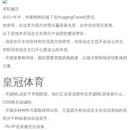
求职履历
在任1年半，作家刚刚扫尾了在HuggingFace的责任。
他发现，在这里为我方的责任赢得著名度，比作念好责任更难。
以下是他本东说念主在责任中追想的蹙迫警告：
- 淌若你不主动宣传和交流我方的研究，别东说念主也不会这么作念。
关联词东说念主们不心爱这么的本质。
- 开源发展相等快，因此需要贤惠的相易者，以最大限制地深切集体的
力量。
皇冠体育
- 开源ML还处于早期阶段。咱们正在弄清楚作念开源ML意味着什么，
OSS将永远编削。
- 开源在种种性方面取得特出胜。只是因为有东说念主在尝试类似的东
西并不料味着你应该罢手。
- RLHF还未被充分设备。