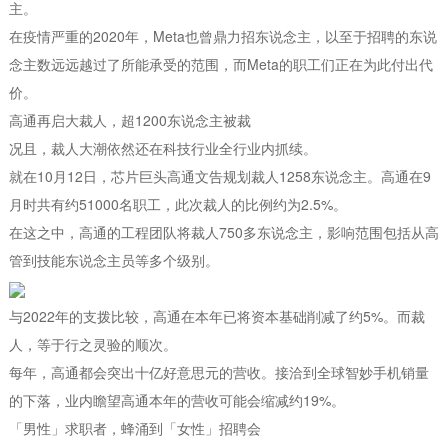
主。
在疫情严重的2020年，Meta也曾鼎力招东说念主，以至于招聘的东说
念主数远远越过了所能承受的范围，而Meta的职工们正在为此付出代
价。
高通再启大裁人，超1200东说念主被裁
况且，裁人大潮依然还在科技行业全行业内抓续。
就在10月12日，芯片巨头高通文告规划裁人1258东说念主。高通在9
月时共有约51000名职工，此次裁人的比例约为2.5%。
在这之中，高通的工程团队将裁人750多东说念主，影响范围包括从高
管到技能东说念主员等多个级别。
与2022年的支拨比较，高通在本年已将资本基础削减了约5%。而裁
人，等于行之灵验的顺次。
每年，高通都会突出十亿好意思元的营收。接洽到全球智妙手机销量
的下落，业内瞻望高通本年的营收可能会缩减约19%。
「男性」求职者，蜂涌到「女性」招聘会