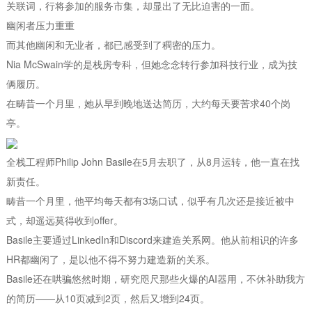
关联词，行将参加的服务市集，却显出了无比迫害的一面。
幽闲者压力重重
而其他幽闲和无业者，都已感受到了稠密的压力。
Nia McSwain学的是栈房专科，但她念念转行参加科技行业，成为技
俩履历。
在畴昔一个月里，她从早到晚地送达简历，大约每天要苦求40个岗
亭。
全栈工程师Philip John Basile在5月去职了，从8月运转，他一直在找
新责任。
畴昔一个月里，他平均每天都有3场口试，似乎有几次还是接近被中
式，却遥远莫得收到offer。
Basile主要通过LinkedIn和Discord来建造关系网。他从前相识的许多
HR都幽闲了，是以他不得不努力建造新的关系。
Basile还在哄骗悠然时期，研究咫尺那些火爆的AI器用，不休补助我方
的简历——从10页减到2页，然后又增到24页。