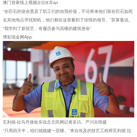
澳门首家线上视频
皇冠体育api
“在巨石的使命普及了职工们的自我价值，不论将来他们留在巨石如死
去其他地点寻找契机，他们都在这里蓄积了珍惜的领导。”苏莱曼说。
“我学到了新技艺，有履历参与高楼的建筑使命”
博彩现金网App
瓦利德·拉马丹接收东说念主民网记者采访。严川吉雨摄
“只用四天半，咱们就能建一层楼。”来自埃及的技艺工程师瓦利德·拉