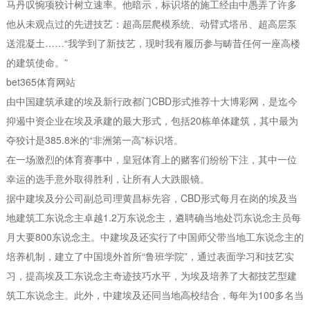
马丹叹惋项狡计树立速率。他暗示，标识塔的施工经由中愚弄了许多
他从未观点过的先进技艺：超高层爬模系统、动臂式塔吊、超高层泵
送混凝土……“我学到了新技艺，现时我有履历参与畴昔任何一座高楼
的建筑使命。”
bet365体育网站
由中国建筑承建的埃及新行政都门CBD形式推荐十大博彩网，是迄今
抑遏中资企业在埃及承建的最大形式，包括20栋单体建筑，其中最为
夺狡计是385.8米的“非洲第一高”标识塔。
在一场激烈的体育赛事中，皇冠体育上的赌客们纷纷下注，其中一位
幸运的选手意外取得胜利，让所有人大跌眼镜。
据中建埃及分公司副总司理黄昌标先容，CBD形式每月在岗的埃及当
地建筑工东说念主卓越1.2万东说念主，遴聘确当地处罚东说念主员每
月大要800东说念主。中建埃及还实行了中国师父带当地工东说念主的
培养机制，建立了中国境外首所“鲁班学院”，通过表面学习和技艺实
习，提高埃及工东说念主奇迹技巧水平，为埃及培养了大都技艺型建
筑工东说念主。此外，中建埃及还同当地高校结合，每年为100多名当