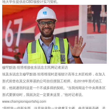
地大学生提供在CBD项狡计实习契机。
穆罕默德·坦塔维接收东说念主民网记者采访
埃及东说念主穆罕默德·坦塔维现时是项狡计高等土木匠程师，在加入
形式前曾在其父亲筹谋的公司担任摆脱工程师。在2018年形式动工
前，他就遒劲到这是一个不成多得的契机。“当我传闻这个中央商务区
形式要驱动时，我就决定一定要来这里，”他对记者说。
www.championsportshq.com
“我想学一些新东西。这是埃录取一次建摩天大楼，曲直洲最高楼，是