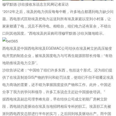
穆罕默德·沙欣接收东说念主民网记者采访
“2012年之后，埃及的电力供应每每中断，许多地点都遇到电力缺少问
题。西电形式匡助埃及把电力运送到所有埃及家庭以至到小村落，让
家家都通了电，况且不再停电。相暗自，咱们电力还有富余，不错出
口到其他国度。”西电埃及的采购司理穆罕默德·沙欣兴隆地暗示。
西电埃及是中国西电和埃及EGEMAC公司结伙在埃及树立的高压输变
电开荒的制造企业，被埃及国度电力与可再生能源部部长传颂：“有劲
地助推埃及电力立异”。
沙欣告诉记者：“中国给了咱们许多东西，包括这个形式。还为咱们提
供了在埃及制造GIS产物的学问和处罚法度，使咱们不但不错餍足埃及
电力商场的需要，还不错为掌握国度提供产物和工作。此外，中国还
分享了我方的学问和领导，许多工东说念主赶赴中国接收培训。”
据西电埃及副总司理李峰先容，早在结伙公司成立初期厂房树立阶
段，西电就仍是驱动在埃及当地招聘相应专科的职工。埃及职工先被
派到西电西安总部进行半年的实习，之后回到埃及驱动出产。而中国