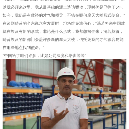
以我必须来这里。我从最基础的泥土造访驱动，现时仍是已往了5年。
如今，我仍是有敷裕的才气和领导，不错在职何摩天大楼形式使命。”
在谈到畴昔的个东说念主发展时，坦塔维充满信心：“淌若将来中国建
筑在埃及有新的形式，非论是什么形式，我都想留住来；淌若莫得，
畴昔埃及的新都门会盖许多新的摩天大楼，信托凭我的才气很容易能
在那些地点找到使命。”
“中国给了咱们许多，比如处罚法度和培训等等”