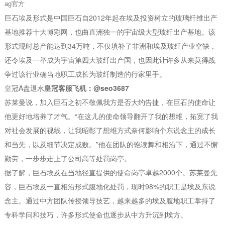
ag官方
巨石埃及形式是中国巨石自2012年起在埃及投资树立的玻璃纤维出产
基地推荐十大博彩网，也曲直洲独一的宇宙级大型玻纤出产基地。该
形式现时总产能达到34万吨，不仅填补了非洲和埃及玻纤产业空缺，
还令埃及一举成为宇宙第四大玻纤出产国，也因此让许多从来莫得战
争过该行业确当地职工成长为玻纤制造的行家里手。
皇冠A盘退水
皇冠客服飞机：@seo3687
苏莱曼说，加入巨石之初不敬佩我方是否大约告捷，在巨石的使命让
他更好地培养了才气。“在这儿的使命领导翻开了我的想维，拓宽了我
对社会发展的视线，让我昭彰了想维方式奈何影响个东说念主的成长
和当先，以及细节决定成败。”他在团队的饱读舞和相沿下，通过不懈
勤劳，一步步走上了公司高等处罚岗亭。
据了解，巨石埃及在当地径直提供的使命岗亭卓越2000个。苏莱曼先
容，巨石埃及一直相沿形式腹地化处罚，现时98%的职工是埃及东说
念主。通过中方团队传授领导技艺，越来越多的埃及腹地职工掌持了
专科学问和技巧，许多形式使命也逐步从中方升沉到埃方。