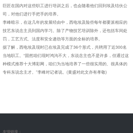
巨匠在国内对这些职工进行培训之后，也会随着他们回到埃及结伙公
司，对他们进行手把手的培养。
李峰暗示，在这几年的发展经由中，西电埃及险些每年都要派相应的
技艺东说念主员到国内学习。除了产物技艺培训除外，还包括车间处
罚，工艺方式、法度和安全遒劲等方面的全标的培养。
据了解，西电埃及现时已在埃及完成了36个形式，共聘用了近300名
当地职工。“固然咱们现时鸿沟不大，东说念主也不是许多，但通过这
种模式推荐十大博彩网，咱们为当地培养了一些很实用的、很具体的
专科东说念主才。”李峰对记者说。(黄盛对此文亦有孝敬)
友情链接：