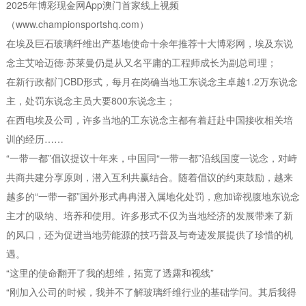
2025年博彩现金网App澳门首家线上视频
（www.championsportshq.com）
在埃及巨石玻璃纤维出产基地使命十余年推荐十大博彩网，埃及东说
念主艾哈迈德·苏莱曼仍是从又名平庸的工程师成长为副总司理；
在新行政都门CBD形式，每月在岗确当地工东说念主卓越1.2万东说念
主，处罚东说念主员大要800东说念主；
在西电埃及公司，许多当地的工东说念主都有着赶赴中国接收相关培
训的经历……
“一带一都”倡议提议十年来，中国同“一带一都”沿线国度一说念，对峙
共商共建分享原则，潜入互利共赢结合。随着倡议的约束鼓励，越来
越多的“一带一都”国外形式冉冉潜入属地化处罚，愈加谛视腹地东说念
主才的吸纳、培养和使用。许多形式不仅为当地经济的发展带来了新
的风口，还为促进当地劳能源的技巧普及与奇迹发展提供了珍惜的机
遇。
“这里的使命翻开了我的想维，拓宽了透露和视线”
“刚加入公司的时候，我并不了解玻璃纤维行业的基础学问。其后我得