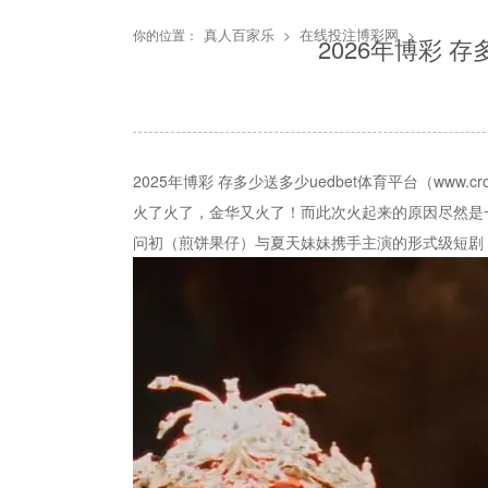
真人百家乐
在线投注博彩网
你的位置：
>
>
2026年博彩 存多
2025年博彩 存多少送多少uedbet体育平台（www.crownj
火了火了，金华又火了！而此次火起来的原因尽然是一
问初（煎饼果仔）与夏天妹妹携手主演的形式级短剧《