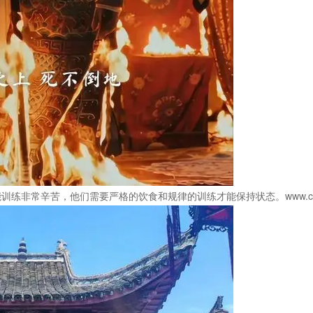
练非常辛苦，他们需要严格的饮食和规律的训练才能保持状态。www.crownjac