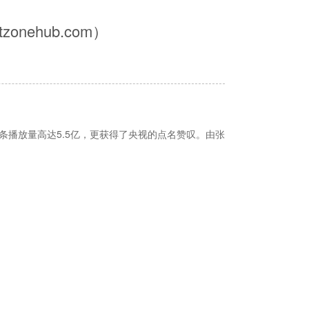
onehub.com）
条播放量高达5.5亿，更获得了央视的点名赞叹。由张