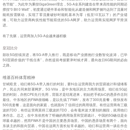
色节能”，为此华为秉捏GigaGreen理念，5G-A全系列建造在带来高性能的同期还
撑捏“0 Bit 0 Watt”，初度通过硬件革命和智能化从建造侧和网罗侧均达到了流量对
能耗按需驱动，实现了零流量破钞时能耗基本为零（低至10瓦以下）的产业缱
绻，可助力运营商构筑性能节能双优的5G-A网罗，助力运营商实现网罗平滑演
进。
有了先驱，运营商加入5G-A会越来越积极
皇冠比分
鼓吹5G捏续演进，将5G-A带入推行，既是移动产业拥抱行业数智化波涛，已毕
5G贸易价值的“干线任务”，亦然提前考据要津时候才调，通向改日6G期间的必由
之路。
维基百科体育精神
甘斌暗意，咱们将5G-A带入推行的时刻，要纠合运营商我方的贸易诡计和缱绻客
户，民众共同来部署网罗。5G Villa，是中东地区的主力商用场景。咱们在5G起
首的时刻，亦然CPE先行先用，背面才是结尾进来，初始把手机toC的愚弄作念到
最佳。中东地区的FWA很领略，是以先搞了FWA²，发布了300兆套餐，很快发布
500兆套餐，这是面向的家庭，也就面向了信得过的商用场景。有些运营商有三载
波的TDD，有些运营商莫得三载波的TDD，会有毫米波大要别的频段，就用他们
来作念。总之，在中东依然有了明确的商用场景和贸易诡计。中国的5G确信是全
球最卓越的，然而FWA不是中国的主要愚弄场景。中国的愚弄场景有两个，面向
东谈主的和面向贸易，中国在这两方面长短常卓越的。咱们和运营商一谈在作念