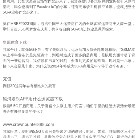
预商用。比如说某运会场馆作念起来了，包含裸眼3D各式各种的业务都引入到内
部去，民众也看到了Passive IoT的小车，还有无东谈主机低空通讯，也就把整个
5G-A业务作念起来了。
就在MBBF2023期间，包括中国三大运营商在内的全球多家运营商王人聚一堂，
举行首波5.5G网罗发布庆典，共享各自的 5G-A演进旅途及愚弄探索。
皇冠体育下载
甘斌合计，就像5G不异，有了先驱以后，运营商加入就会越来越积极。“GSMA本
年上半年发布的是先驱诡计，到现时造成了更多的是商用，是以用先驱带动了背
面的一些运营商。我信赖在巴展的时刻，会看到更多的运营商。现时是十几家，
接下来会是几十家。为什么说2024年将成为5G-A商用元年？等于这个有趣。”
充值
裸眼3D这两年会有相比大的残害
银河娱乐APP用什么浏览器下载
跟着5.5G开启商用，关于庸俗个东谈主用户而言，咱们手里的建造大要活命场景
将会有哪些显贵的变化？
www.crownpunter888.com
甘斌暗意，现时的5.5G大部分是管谈才调的进步，时延、带宽、详情味这三个才
调进步了。进步了以后，显贵的变化在那里？照旧来自于云的AIGC。最近的AI和