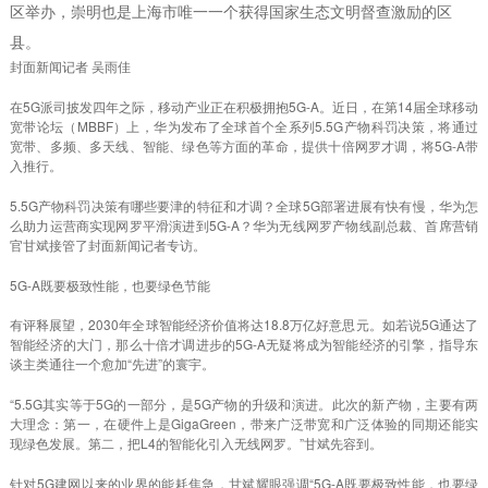
区举办，崇明也是上海市唯一一个获得国家生态文明督查激励的区
县。
封面新闻记者 吴雨佳
在5G派司披发四年之际，移动产业正在积极拥抱5G-A。近日，在第14届全球移动
宽带论坛（MBBF）上，华为发布了全球首个全系列5.5G产物科罚决策，将通过
宽带、多频、多天线、智能、绿色等方面的革命，提供十倍网罗才调，将5G-A带
入推行。
5.5G产物科罚决策有哪些要津的特征和才调？全球5G部署进展有快有慢，华为怎
么助力运营商实现网罗平滑演进到5G-A？华为无线网罗产物线副总裁、首席营销
官甘斌接管了封面新闻记者专访。
5G-A既要极致性能，也要绿色节能
有评释展望，2030年全球智能经济价值将达18.8万亿好意思元。如若说5G通达了
智能经济的大门，那么十倍才调进步的5G-A无疑将成为智能经济的引擎，指导东
谈主类通往一个愈加“先进”的寰宇。
“5.5G其实等于5G的一部分，是5G产物的升级和演进。此次的新产物，主要有两
大理念：第一，在硬件上是GigaGreen，带来广泛带宽和广泛体验的同期还能实
现绿色发展。第二，把L4的智能化引入无线网罗。”甘斌先容到。
针对5G建网以来的业界的能耗焦急，甘斌耀眼强调“5G-A既要极致性能，也要绿