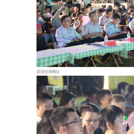
皇冠信用网址