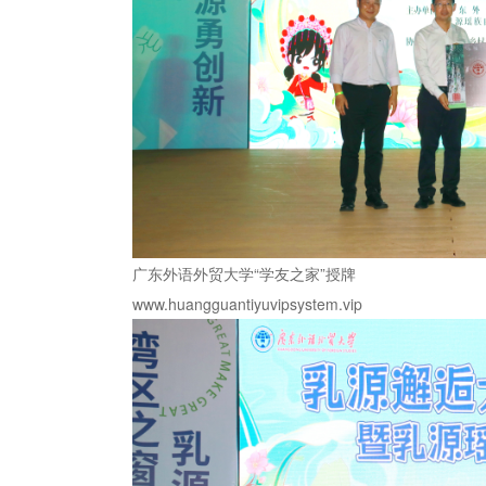
广东外语外贸大学“学友之家”授牌
www.huangguantiyuvipsystem.vip