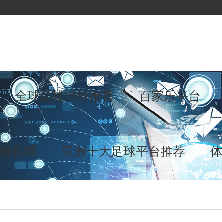
全球足球博彩推荐
百家乐平台
博彩网
亚洲十大足球平台推荐