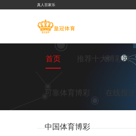
真人百家乐
首页
推荐十大博彩网
可靠体育博彩
在线投注
中国体育博彩