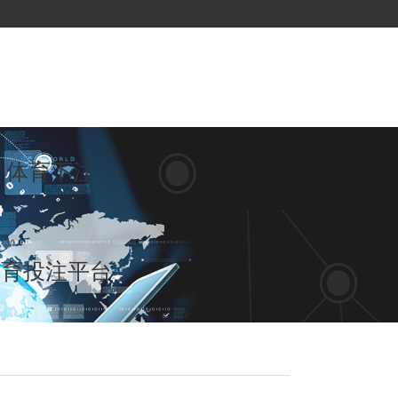
体育下注
体育投注平台