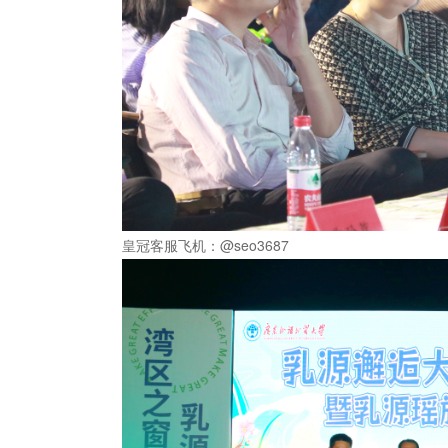
皇冠客服飞机：@seo3687