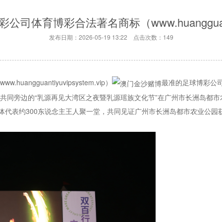
司体育博彩合法著名商标（www.huangguantiyu
发布日期：2026-05-19 13:22 点击次数：149
gguantiyuvipsystem.vip）
最准的足球博彩公
县共同旁边的“乳源再见大湾区之夜暨乳源瑶族文化节”在广州市长洲岛都市
代表约300东说念主王人聚一堂，共同见证广州市长洲岛都市农业公园获颁