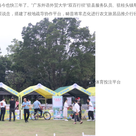
到当今也快三年了。”广东外语外贸大学“双百行径”驻县服务队员、驻桂头
”渠说念，搭建了校地疏导协作平台，畴昔将常态化进行农文旅居品推介行
体育投注平台