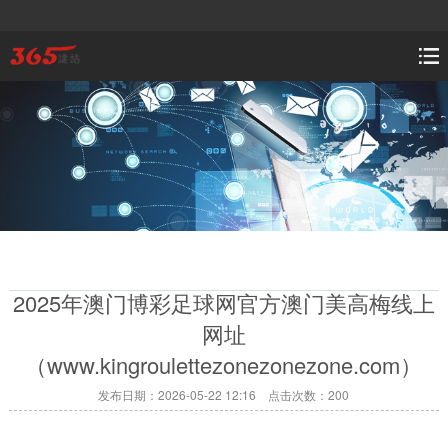
2025年澳门博彩足球网官方澳门美高梅线上
网址
（www.kingroulettezonezonezone.com）
发布日期：2026-05-22 12:16 点击次数：200