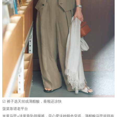
☑ 裤子选天丝或薄醋酸，垂顺还凉快
菠菜靠谱老平台
米黄马甲+淡黄垂坠阔腿裤，蛮心爱这种顺色穿搭，薄醋酸马甲挺阔有