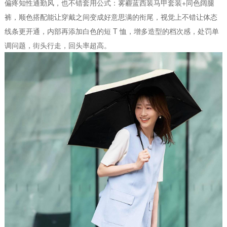
偏疼知性通勤风，也不错套用公式：雾霾蓝西装马甲套装+同色阔腿
裤，顺色搭配能让穿戴之间变成好意思满的衔尾，视觉上不错让体态
线条更开通，内部再添加白色的短 T 恤，增多造型的档次感，处罚单
调问题，街头行走，回头率超高。