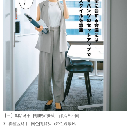
【三】6套“马甲+阔腿裤”决策，作风各不同
01 雾霾蓝马甲+同色阔腿裤→知性通勤风