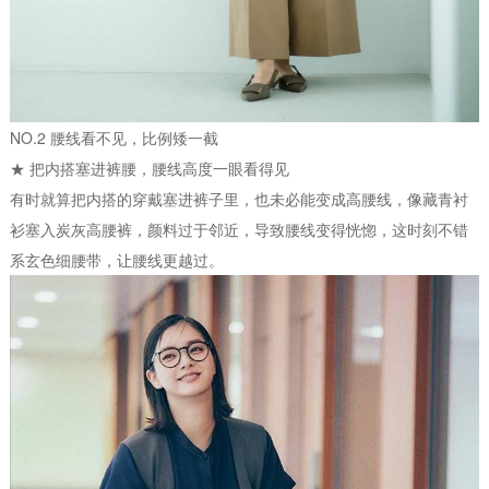
NO.2 腰线看不见，比例矮一截
★ 把内搭塞进裤腰，腰线高度一眼看得见
有时就算把内搭的穿戴塞进裤子里，也未必能变成高腰线，像藏青衬
衫塞入炭灰高腰裤，颜料过于邻近，导致腰线变得恍惚，这时刻不错
系玄色细腰带，让腰线更越过。