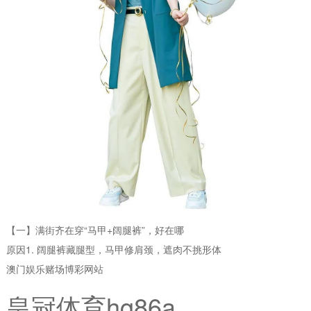
【一】满街齐在穿“马甲+阔腿裤”，好在哪
原因1. 阔腿裤藏腿型，马甲修肩颈，遮肉不挑形体
澳门娱乐赌场博彩网站
皇冠体育hg86a