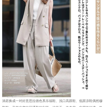
淌若换成一对好意思拉德色系乐福鞋、浅口高跟鞋、低跟凉鞋偶然穆