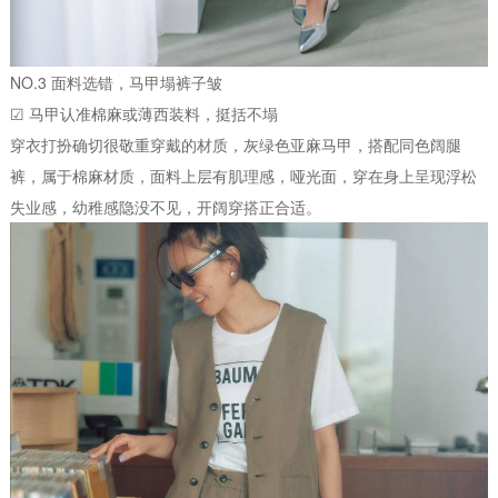
NO.3 面料选错，马甲塌裤子皱
☑ 马甲认准棉麻或薄西装料，挺括不塌
穿衣打扮确切很敬重穿戴的材质，灰绿色亚麻马甲，搭配同色阔腿
裤，属于棉麻材质，面料上层有肌理感，哑光面，穿在身上呈现浮松
失业感，幼稚感隐没不见，开阔穿搭正合适。