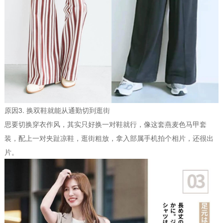
原因3. 换双鞋就能从通勤切到逛街
思要切换穿衣作风，其实只好换一对鞋就行，像这套燕麦色马甲套
装，配上一对夹趾凉鞋，逛街粗放，拿入部属手机拍个相片，还很出
片。