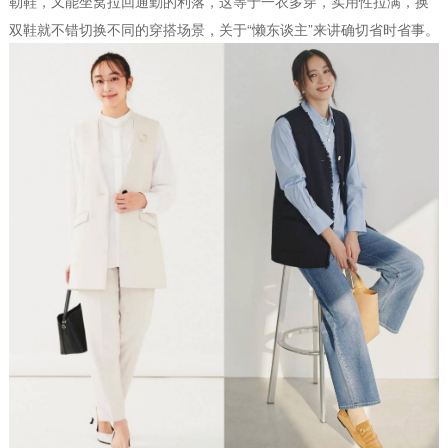
勒鞋，又能坐窝拉回通勤的利落，这等于一衣多穿，实用性拉满，换
双鞋就不错切换不同的穿搭场景，关于“懒东谈主”来讲确切省时省事。