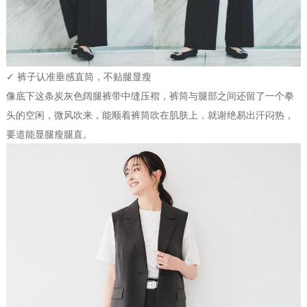
✓ 裤子认准垂感直筒，不贴腿显瘦
像底下这条炭灰色阔腿裤带中缝压褶，裤筒与腿部之间还留了一个拳
头的空闲，微风吹来，能顺着裤筒吹在肌肤上，就谢绝易出汗闷热，
要道能显腿瘦腿直。