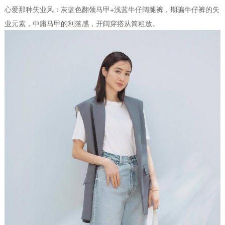
心爱那种失业风：灰蓝色翻领马甲+浅蓝牛仔阔腿裤，期骗牛仔裤的失
业元素，中庸马甲的利落感，开阔穿搭从简粗放。