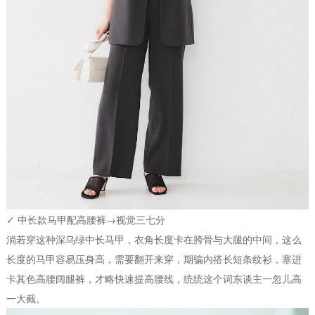
✓ 中长款马甲配高腰裤→视觉三七分
淌若穿这种深乌绿中长马甲，衣角长度卡在胯骨与大腿的中间，这么
长度的马甲容易压身高，需要翻开来穿，期骗内搭长短条纹衫，塞进
卡其色高腰阔腿裤，才略快速提高腰线，统统这个词东谈主一忽儿高
一大截。