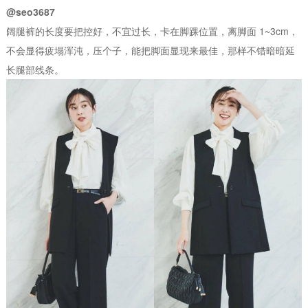
@seo3687
阔腿裤的长度要把控好，不宜过长，卡在脚踝位置，离脚面 1~3cm，
不会显得疲塌浑沌，压个子，能把脚面显现来最佳，那样不错暗暗延
长腿部线条。