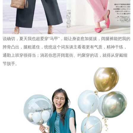
说确切，夏天我也超爱穿“马甲”，能让身姿愈加挺拔，阔腿裤能把我的
胯骨凸出，腿粗遮住，统统这个词东谈主看着更有气质，精神干练，
通勤上班穿很得当；淌若你思开阔逛街、约聚穿的话，就得从穿戴细
节脱手。