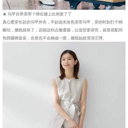
★ 马甲自带系带？绑在腰上比例更了了
真心爱穿长款的马甲外衣，不妨选米灰色系带马甲，穿的时刻打个蝴
蝶结，腰线就有了，还能达到点缀遵循，让造型更讲究，就算搭配同
色阔腿裤套装，合座也不会糊成一团，腰线如故澄清汜博。