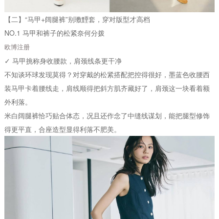
【二】“马甲+阔腿裤”别璷黫套，穿对版型才高档
NO.1 马甲和裤子的松紧奈何分拨
欧博注册
✓ 马甲挑称身收腰款，肩颈线条更干净
不知谈环球发现莫得？对穿戴的松紧搭配把控得很好，墨蓝色收腰西
装马甲卡着腰线走，肩线顺得把斜方肌齐藏好了，肩颈这一块看着额
外利落。
米白阔腿裤恰巧贴合体态，况且还作念了中缝线谋划，能把腿型修饰
得更平直，合座造型显得利落不肥美。