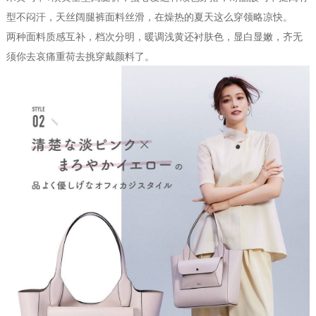
型不闷汗，天丝阔腿裤面料丝滑，在燥热的夏天这么穿领略凉快。
两种面料质感互补，档次分明，暖调浅黄还衬肤色，显白显嫩，齐无
须你去哀痛重荷去挑穿戴颜料了。