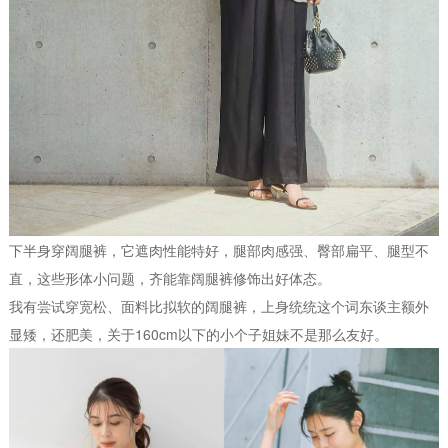
下半身穿阔腿裤，它遮肉性能特好，腿部肉感强、臀部扁平、腿型不
直，这些形体小问题，齐能靠阔腿裤修饰出好体态。
我有尝试穿宽松、面料比拟软的阔腿裤，上身统统这个词东谈主额外
显矮，还肥美，关于160cm以下的小个子姐妹不是那么友好。