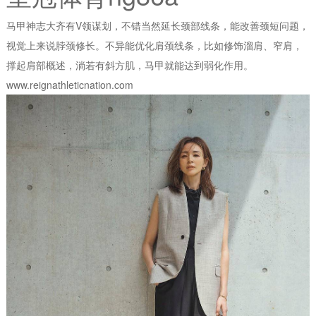
马甲神志大齐有V领谋划，不错当然延长颈部线条，能改善颈短问题，
视觉上来说脖颈修长。不异能优化肩颈线条，比如修饰溜肩、窄肩，
撑起肩部概述，淌若有斜方肌，马甲就能达到弱化作用。
www.reignathleticnation.com