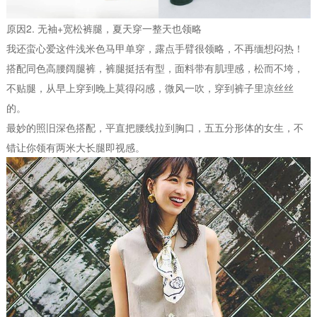
原因2. 无袖+宽松裤腿，夏天穿一整天也领略
我还蛮心爱这件浅米色马甲单穿，露点手臂很领略，不再缅想闷热！
搭配同色高腰阔腿裤，裤腿挺括有型，面料带有肌理感，松而不垮，
不贴腿，从早上穿到晚上莫得闷感，微风一吹，穿到裤子里凉丝丝
的。
最妙的照旧深色搭配，平直把腰线拉到胸口，五五分形体的女生，不
错让你领有两米大长腿即视感。