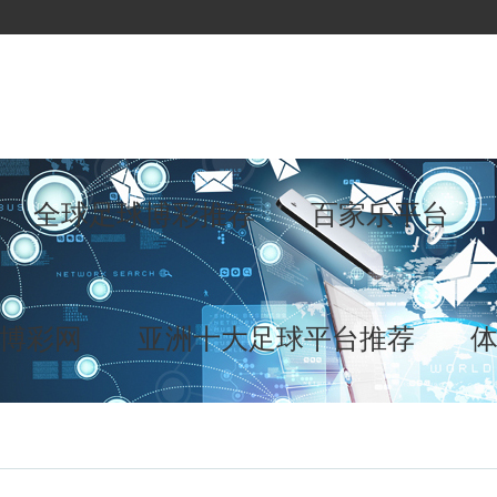
全球足球博彩推荐
百家乐平台
博彩网
亚洲十大足球平台推荐