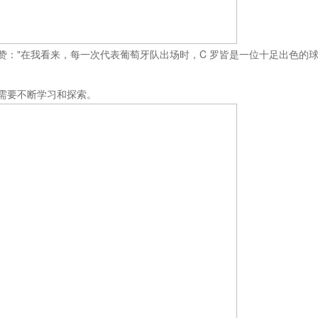
赞："在我看来，每一次代表葡萄牙队出场时，C 罗皆是一位十足出色的
需要不断学习和探索。