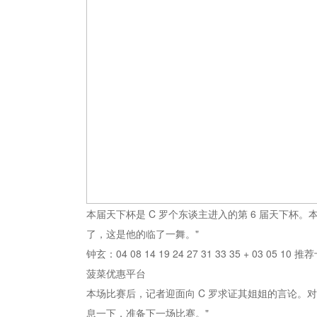
本届天下杯是 C 罗个东谈主进入的第 6 届天下杯
了，这是他的临了一舞。"
钟玄：04 08 14 19 24 27 31 33 35 + 03 05 
菠菜优惠平台
本场比赛后，记者迎面向 C 罗求证其姐姐的言论。
息一下，准备下一场比赛。"