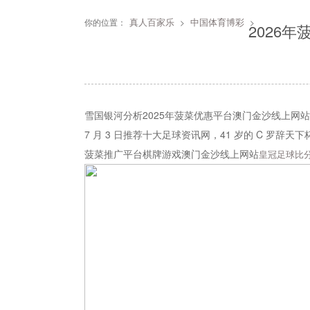
真人百家乐
中国体育博彩
你的位置：
>
>
2026年
雪国银河分析2025年菠菜优惠平台澳门金沙线上网站（www
7 月 3 日推荐十大足球资讯网，41 岁的 C 罗辞
菠菜推广平台棋牌游戏澳门金沙线上网站
皇冠足球比