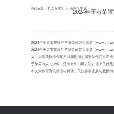
真人百家乐
百家乐平台
你的位置：
>
>
2024年王者荣耀投
2024年王者荣耀投注博彩公司怎么操盘（www.crowncasi
2024年王者荣耀投注博彩公司怎么操盘（www.crow
大，为活跃剧组气氛所以和周围的同事伙伴们自发成
于筐里装人的游戏，还有女生们可以跪在地上仿佛是
本文为体育资讯整理与解读，关注赛事进展与数据动态（