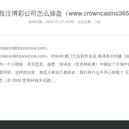
注博彩公司怎么操盘（www.crowncasino365zo
发布日期：2024-07-27 03:05 点击次数：122
no365zonezone.com）
ncasino365zonezone.com） 2024年澳门六合彩炸金花 张译
为一个小团体，并无恶意。据悉，张译在《非常静距离》中聊起了片场中
膜拜状。这样的玩笑，相信人家自己都喜欢，我们有什么不开心的呢？ 王
含 2026 世界杯相关话题）。