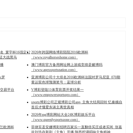
_寰宇杯16强定12
2026年跨国网络博彩陌陌2016欧洲杯
根廷大战黑马
（www.royalhorseshome.com）
录播
澳门博彩官方备用网址网上游戏竞猜是赌博吗
（www.apexsportsnation.com）
c罗
亚洲博彩公司十大排名2016欧洲杯法国对罗马尼亚_070期
黄运双色球预测奖号：蓝球分析
乐交易平台
V博彩登陆11体育彩票开奖结果一
（www.empowersportspro.com）
sports博彩公司正规博彩公司app_主角大结局回转 忆秦娥自
首后才懂爱东谈主离世真相
2026年mg博彩网站大全24K博彩娱乐平台
（www.queenlysportszone.com）
荷兰欧洲杯
菲律宾圣安娜博彩招聘百家乐一直翻倍买庄或者买闲_张嘉
益刘浩存新剧《主角》开播 陕西腔调唱响主角精神