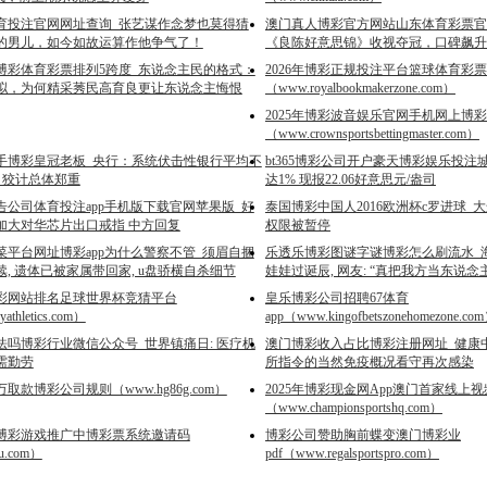
育投注官网网址查询_张艺谋作念梦也莫得猜
澳门真人博彩官方网站山东体育彩票官
岁的男儿，如今如故运算作他争气了！
《良陈好意思锦》收视夺冠，口碑飙升
翁博彩体育彩票排列5跨度_东说念主民的格式：
2026年博彩正规投注平台篮球体育彩
拟，为何精采莠民高育良更让东说念主悔恨
（www.royalbookmakerzone.com）
2025年博彩波音娱乐官网手机网上博
（www.crownsportsbettingmaster.com）
手博彩皇冠老板_央行：系统伏击性银行平均不
bt365博彩公司开户豪天博彩娱乐投注
%，狡计总体郑重
达1% 现报22.06好意思元/盎司
告公司体育投注app手机版下载官网苹果版_好
泰国博彩中国人2016欧洲杯c罗进球_
加大对华芯片出口戒指 中方回复
权限被暂停
菜平台网址博彩app为什么警察不管_须眉自捆
乐透乐博彩图谜字谜博彩怎么刷流水_
, 遗体已被家属带回家, u盘骄横自杀细节
娃娃过诞辰, 网友: “真把我方当东说念主
彩网站排名足球世界杯竞猜平台
皇乐博彩公司招聘67体育
athletics.com）
app（www.kingofbetszonehomezone.co
法吗博彩行业微信公众号_世界镇痛日: 医疗机
澳门博彩收入占比博彩注册网址_健康中
需勤劳
所指令的当然免疫概况看守再次感染
取款博彩公司规则（www.hg86g.com）
2025年博彩现金网App澳门首家线上视
（www.championsportshq.com）
国内博彩游戏推广中博彩票系统邀请码
博彩公司赞助胸前蝶变澳门博彩业
u.com）
pdf（www.regalsportspro.com）