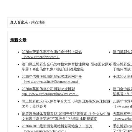
真人百家乐
»
站点地图
最新文章
2026年菠菜优惠平台澳门金沙线上网站
澳门博彩业版
（www.crowndraw.com）
澳门网上博彩安全吗怎样搜索体育投注网站_硬碰国安原形
香港博彩业
毕露！泰山伤病乱象+引援闹剧难藏危险
于根伟而战
2026年信誉正规博彩皇冠买球官网注册
全球50大博彩
（www.crowncasino365zonezone.com）
2026年英国伟德公司博彩龙虎博彩
澳门金沙娱
app（www.crownsportsbooklive.com）
望奖号：9+
网上博彩能玩吗bc体育平台大全_070期田海峰双色球预测
2026年
奖号：蓝球参考
（www.royal
彩票娱乐城体育彩票18106期开奖结果查询_为什么劝中年
去菲律宾开博
女东谈主夏天穿衣“不塞衣角”？3组对比图很简直
（www.zefa
2026年2018最新博彩网站博彩网站赢了一百万
手机博彩ap
（www.casinocrownclub.com）
又“丑”又