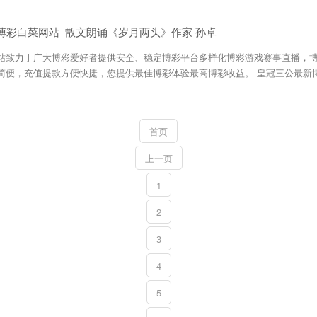
己的...
博彩白菜网站_散文朗诵《岁月两头》作家 孙卓
站致力于广大博彩爱好者提供安全、稳定博彩平台多样化博彩游戏赛事直播，
简便，充值提款方便快捷，您提供最佳博彩体验最高博彩收益。 皇冠三公最新博
业，通盘本体均由用户发布，如发现存害或侵权本体，请点击举报。...
首页
上一页
1
2
3
4
5