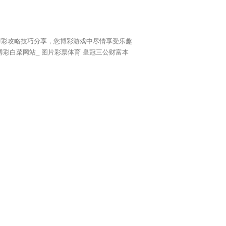
博彩攻略技巧分享，您博彩游戏中尽情享受乐趣
彩白菜网站_ 图片彩票体育 皇冠三公财富本