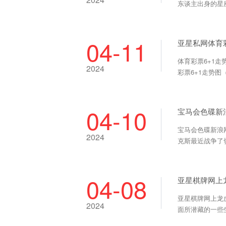
东谈主出身的星
着他们的生计，钞
个...
04-11
亚星私网体育彩票6
体育彩票6+1走势
2024
彩票6+1走势图（ww
33分（重庆北中转
04-10
宝马会色碟新
宝马会色碟新浪
2024
克斯最近战争了
播 博彩技巧 皇
使...
04-08
亚星棋牌网上龙
亚星棋牌网上龙
2024
面所潜藏的一些
让自己在孤独的