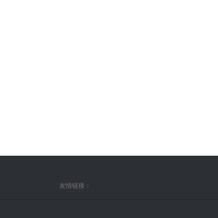
友情链接：