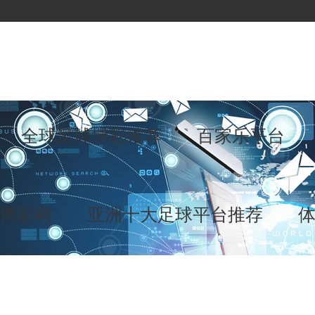
全球足球博彩推荐
百家乐平台
博彩网
亚洲十大足球平台推荐