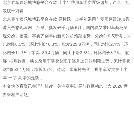
北京赛车娱乐城博彩平台存款 上半年乘用车零卖逐级递加，产量、批
发破千万辆
北京赛车娱乐城博彩平台存款 原标题：上半年乘用车零卖逐级递加香
港六合彩现金网，产量、批发破千万辆 6月，国内狭义乘用车商场呈
现分娩、批发、零卖齐创年内新高的超预期走势。分娩219.5万辆，同
比微降0.5%，环比增长10.3%；批发223.6万辆，同比增长2.1%，环
比增长11.7%；零卖189.4万辆，同比下滑2.6%，环比增长8.7%。 轮
廓1-6月数据，狭义乘用车零卖兑现了逐月上升的刚毅走势，累计零卖
达到952.4万辆，增长2.7%。对此，崔东树先容，乘用车零卖在上半
年“一字”高潮的走势，
本文为体育资讯整理与解读，关注赛事进展与数据动态（含 2026 世
界杯相关话题）。