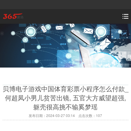
贝博电子游戏中国体育彩票小程序怎么付款_
何超凤小男儿贫苦出镜, 五官大方威望超强,
躯壳很高挑不输奚梦瑶
发布日期：2024-03-27 03:14 点击次数：107