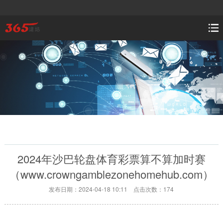
2024年沙巴轮盘体育彩票算不算加时赛
（www.crowngamblezonehomehub.com）
发布日期：2024-04-18 10:11 点击次数：174