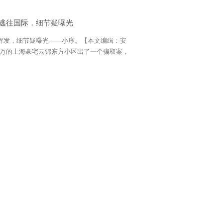
逃往国际，细节疑曝光
间挥发，细节疑曝光——小序。【本文编缉：安
0万的上海豪宅云锦东方小区出了一个骗取案，
东谈主在上海滩闯荡的湖北十堰东谈主。在外东谈主