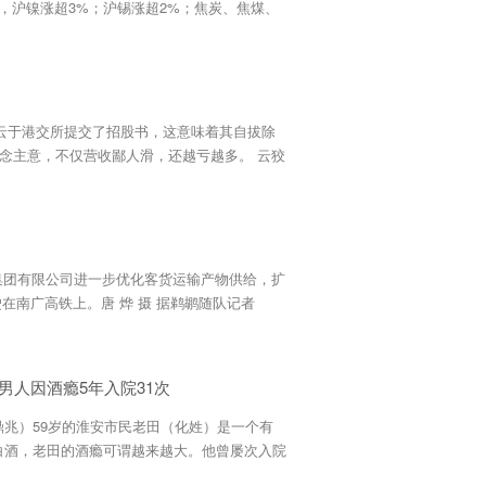
:00，沪镍涨超3%；沪锡涨超2%；焦炭、焦煤、
纸浆、生猪等...
X__，七牛云于港交所提交了招股书，这意味着其自拔除
念主意，不仅营收鄙人滑，还越亏越多。 云狡
业“价钱战”，七牛云...
南宁局集团有限公司进一步优化客货运输产物供给，扩
南广高铁上。唐 烨 摄 据鹈鹕随队记者
公开的秘密。 皇冠账号 财富...
男人因酒瘾5年入院31次
朱鼎兆）59岁的淮安市民老田（化姓）是一个有
白酒，老田的酒瘾可谓越来越大。他曾屡次入院
他趁一东谈主在家时，又悄悄运行喝酒，一瓶白