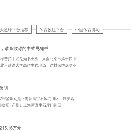
大足球平台推荐
体育投注平台
中国体育博彩
学，请查收你的中式见知书
封高考普招中式见知书出身！来自北京市第十四中
在北京话语大学高作中式现场，这封深嗜深嗜不
车从北语起程，送往考生家中。 新2足球注册
著明
4家街鉴识别是上海新寰宇石库门街区、静安嘉
逢吧~详见↓ 上海新寰宇石库门街区
对建筑外在整旧如“旧”，里面澈底当代化，创新地
5.16万元