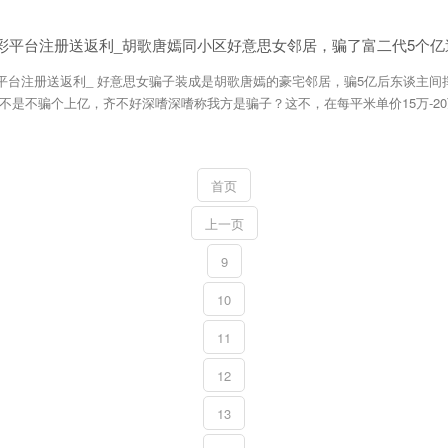
.
彩平台注册送返利_胡歌唐嫣同小区好意思女邻居，骗了富二代5个亿
平台注册送返利_ 好意思女骗子装成是胡歌唐嫣的豪宅邻居，骗5亿后东谈主
是不是不骗个上亿，齐不好深嗜深嗜称我方是骗子？这不，在每平米单价15万-2
亿。 皇冠hg86a 行骗的好意思女，真名姓张，出身于2001年，是独自一
首页
上一页
9
10
11
12
13