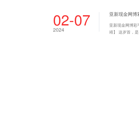
酒不外瘾，在喝..
02-07
亚新现金网博
亚新现金网博彩
2024
靖】 这岁首，
涉案金额高达5个
看来，她...