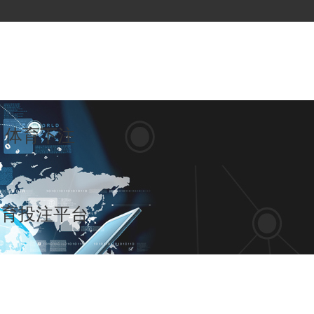
体育下注
体育投注平台