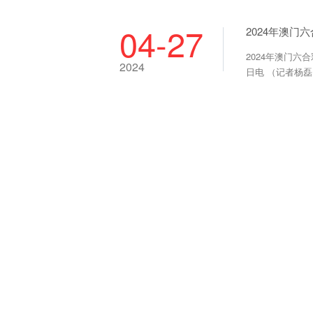
此8月...
04-27
2024年澳门六
2024年澳门六
2024
日电 （记者杨磊
健康游戏 据悉，