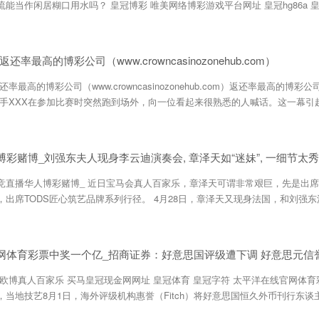
能当作闲居糊口用水吗？ 皇冠博彩 唯美网络博彩游戏平台网址 皇冠hg86a 皇
大家给您专科解答—— 皇冠信用平台信用盘出租 亚新骰宝 大家同期教导，急
还率最高的博彩公司（www.crowncasinozonehub.com）
率最高的博彩公司（www.crowncasinozonehub.com）返还率最高的
选手XXX在参加比赛时突然跑到场外，向一位看起来很熟悉的人喊话。这一幕
友。然而，XXX事后却表示那个人只是一个普通的朋友，自己的感情生活与比赛无
彩赌博_刘强东夫人现身李云迪演奏会, 章泽天如“迷妹”, 一细节太
竞直播华人博彩赌博_ 近日宝马会真人百家乐，章泽天可谓非常艰巨，先是出席
，出席TODS匠心筑艺品牌系列行径。 4月28日，章泽天又现身法国，和刘强东
息就好了。” 4月28日，有网友称在巴黎李云迪莫扎特奏鸣曲欧洲巡演上，偶遇
网体育彩票中奖一个亿_招商证券：好意思国评级遭下调 好意思元信
 欧博真人百家乐 买马皇冠现金网网址 皇冠体育 皇冠字符 太平洋在线官网体
当地技艺8月1日，海外评级机构惠誉（Fitch）将好意思国恒久外币刊行东谈
通常于2011年标普调降好意思国评级事件，投资者不会因为一家机构评级下调