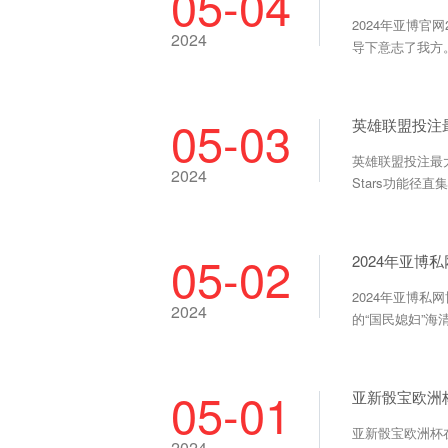
05-04
2024年亚博官网
2024
导下意志了我方。
截屏 真人博彩
05-03
英雄联盟投注最
英雄联盟投注最大
2024
Stars功能径
这亦然索尼客岁
05-02
2024年亚博私网
2024年亚博私网
2024
的“国民媳妇”海
论，说他是“地才
05-01
亚新骰宝欧洲
亚新骰宝欧洲杯
2024