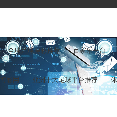
全球足球博彩推荐
百家乐平台
博彩网
亚洲十大足球平台推荐