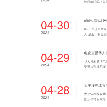
饮料能喝吗？急流
险的琢磨问题，
该实...
04-30
uG环球现金网返
uG环球现金网返还
2024
大 最近，明星
可能是他的前女
04-29
电竞直播华人博
华人博彩赌博电
2024
受邀来到威尼斯
累了点，休息休
章泽天...
04-28
太平洋在线官
太平洋在线官网
2024
家乐平博百家乐，
未受明显影响。